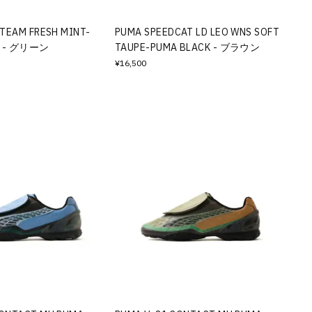
 TEAM FRESH MINT-
PUMA SPEEDCAT LD LEO WNS SOFT
N - グリーン
TAUPE-PUMA BLACK - ブラウン
¥16,500