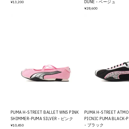
DUNE - ベージュ
¥13,200
¥28,600
PUMA H-STREET BALLET WNS PINK
PUMA H-STREET ATMO
SHIMMER-PUMA SILVER - ピンク
PICNIC PUMA BLACK-
- ブラック
¥10,450