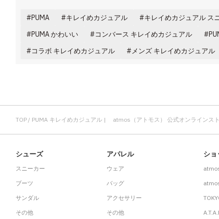
PUMA
キレイめカジュアル
キレイめカジュアル ス
PUMA かわいい
コンバース キレイめカジュアル
PU
コラボ キレイめカジュアル
メンズ キレイめカジュアル
TOP
PUMA キレイめカジュアル | atmos（アトモス） 公式オンラインス
シューズ
アパレル
ショ
スニーカー
ウェア
atmo
ブーツ
バッグ
atmos
サンダル
アクセサリー
TOKY
その他
その他
A.T.A