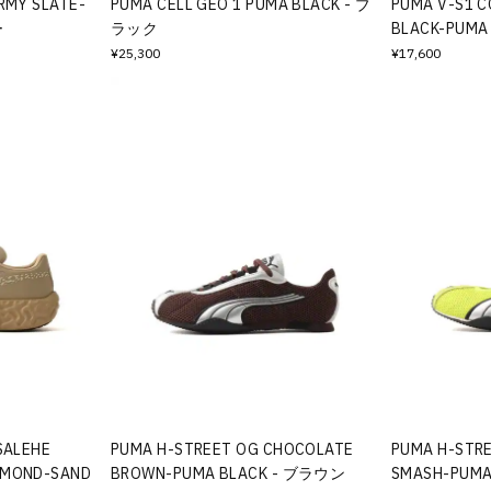
RMY SLATE-
PUMA CELL GEO 1 PUMA BLACK - ブ
PUMA V-S1 
ー
ラック
BLACK-PUMA
¥25,300
¥17,600
SALEHE
PUMA H-STREET OG CHOCOLATE
PUMA H-STRE
LMOND-SAND
BROWN-PUMA BLACK - ブラウン
SMASH-PUMA