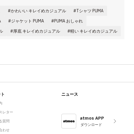
ス
かわいい キレイめカジュアル
Tシャツ PUMA
A
ジャケット PUMA
PUMA おしゃれ
ル
厚底 キレイめカジュアル
軽い キレイめカジュアル
ート
ニュース
内
スレター
atmos APP
る質問
ダウンロード
合わせ