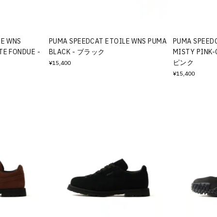
LE WNS
PUMA SPEEDCAT ETOILE WNS PUMA
PUMA SPEED
TE FONDUE -
BLACK - ブラック
MISTY PINK-
ピンク
¥15,400
¥15,400