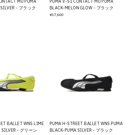
CONTACT MU PUMA
PUMA V-S1 CONTACT MU PUMA
 SILVER - ブラック
BLACK-MELON GLOW - ブラック
¥17,600
ET BALLET WNS LIME
PUMA H-STREET BALLET WNS PUMA
 SILVER - グリーン
BLACK-PUMA SILVER - ブラック