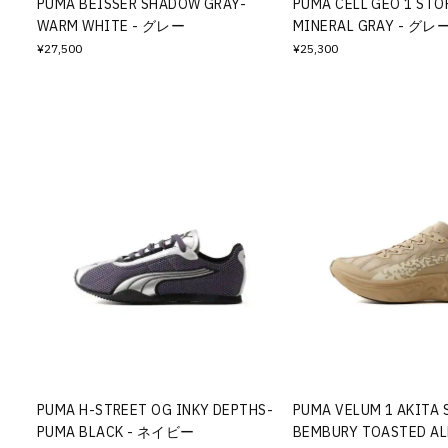
PUMA BEISSER SHADOW GRAY-
PUMA CELL GEO 1 STO
WARM WHITE - グレー
MINERAL GRAY - グレ
¥27,500
¥25,300
PUMA H-STREET OG INKY DEPTHS-
PUMA VELUM 1 AKITA 
PUMA BLACK - ネイビー
BEMBURY TOASTED A