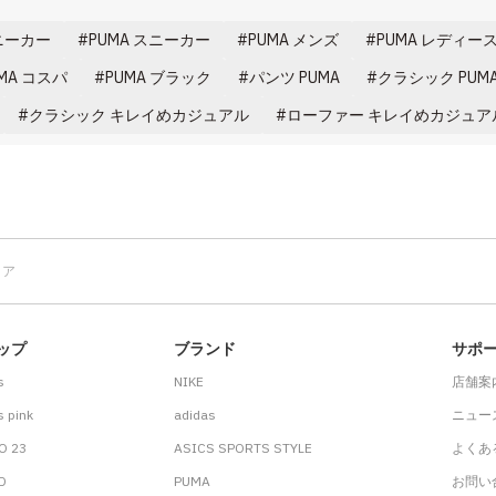
ニーカー
PUMA スニーカー
PUMA メンズ
PUMA レディー
MA コスパ
PUMA ブラック
パンツ PUMA
クラシック PUM
クラシック キレイめカジュアル
ローファー キレイめカジュア
トア
ップ
ブランド
サポ
s
NIKE
店舗案
 pink
adidas
ニュー
O 23
ASICS SPORTS STYLE
よくあ
.D
PUMA
お問い