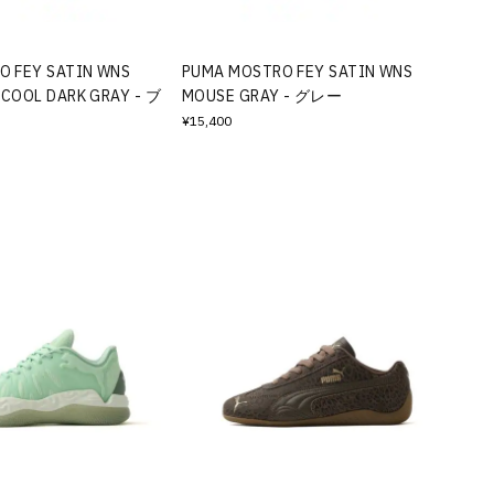
O FEY SATIN WNS
PUMA MOSTRO FEY SATIN WNS
COOL DARK GRAY - ブ
MOUSE GRAY - グレー
¥15,400