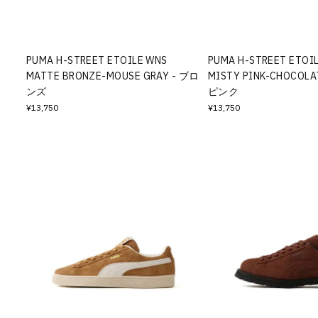
その他
すべてのウェア
PUMA H-STREET ETOILE WNS
PUMA H-STREET ETOI
MATTE BRONZE-MOUSE GRAY - ブロ
MISTY PINK-CHOCOLA
ンズ
ピンク
¥13,750
¥13,750