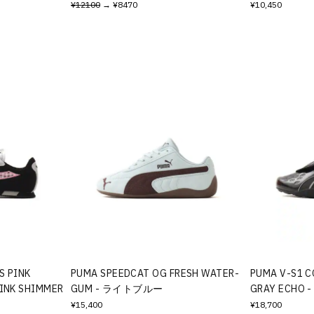
¥12100
→ ¥8470
¥10,450
S PINK
PUMA SPEEDCAT OG FRESH WATER-
PUMA V-S1 
PINK SHIMMER
GUM - ライトブルー
GRAY ECHO
¥15,400
¥18,700