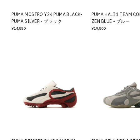
PUMA MOSTRO Y2K PUMA BLACK-
PUMA HALI 1 TEAM CO
PUMA SILVER - ブラック
ZEN BLUE - ブルー
¥14,850
¥19,800