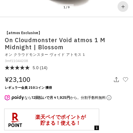
その他
1
/
9
すべてのウェア
【atmos Exclusive】
On Cloudmonster Void atmos 1 M
Midnight | Blossom
オン クラウドモンスター ヴォイド アトモス 1
3mf11044208
5.0
(14)
¥23,100
レギュラー会員 210コイン 獲得
なら
12回払いで月々1,925円
から。分割手数料無料