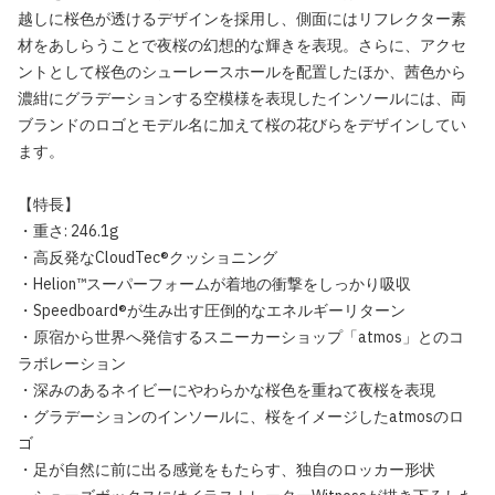
越しに桜色が透けるデザインを採用し、側面にはリフレクター素
材をあしらうことで夜桜の幻想的な輝きを表現。さらに、アクセ
ントとして桜色のシューレースホールを配置したほか、茜色から
濃紺にグラデーションする空模様を表現したインソールには、両
ブランドのロゴとモデル名に加えて桜の花びらをデザインしてい
ます。
【特長】
・重さ: 246.1g
・高反発なCloudTec®クッショニング
・Helion™スーパーフォームが着地の衝撃をしっかり吸収
・Speedboard®が生み出す圧倒的なエネルギーリターン
・原宿から世界へ発信するスニーカーショップ「atmos」とのコ
ラボレーション
・深みのあるネイビーにやわらかな桜色を重ねて夜桜を表現
・グラデーションのインソールに、桜をイメージしたatmosのロ
ゴ
・足が自然に前に出る感覚をもたらす、独自のロッカー形状