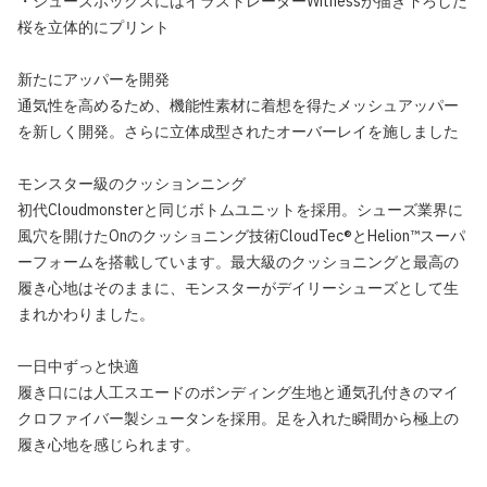
・シューズボックスにはイラストレーターWitnessが描き下ろした
桜を立体的にプリント
新たにアッパーを開発
通気性を高めるため、機能性素材に着想を得たメッシュアッパー
を新しく開発。さらに立体成型されたオーバーレイを施しました
モンスター級のクッションニング
初代Cloudmonsterと同じボトムユニットを採用。シューズ業界に
風穴を開けたOnのクッショニング技術CloudTec®とHelion™スーパ
ーフォームを搭載しています。最大級のクッショニングと最高の
履き心地はそのままに、モンスターがデイリーシューズとして生
まれかわりました。
一日中ずっと快適
履き口には人工スエードのボンディング生地と通気孔付きのマイ
クロファイバー製シュータンを採用。足を入れた瞬間から極上の
履き心地を感じられます。