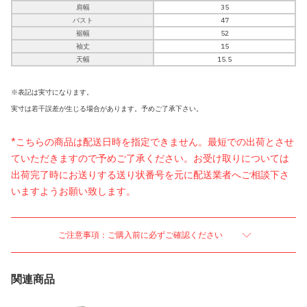
肩幅
35
バスト
47
裾幅
52
袖丈
15
天幅
15.5
※表記は実寸になります。
実寸は若干誤差が生じる場合があります。予めご了承下さい。
*こちらの商品は配送日時を指定できません。最短での出荷とさせ
ていただきますので予めご了承ください。お受け取りについては
出荷完了時にお送りする送り状番号を元に配送業者へご相談下さ
いますようお願い致します。
ご注意事項：ご購入前に必ずご確認ください
関連商品