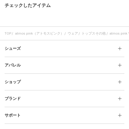
チェックしたアイテム
TOP
atmos pink（アトモスピンク）
ウェア
トップスその他
atmos pi
シューズ
アパレル
ショップ
ブランド
サポート