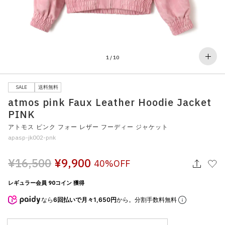
その他
すべてのウェア
1
/
10
SALE
送料無料
atmos pink Faux Leather Hoodie Jacket
PINK
アトモス ピンク フォー レザー フーディー ジャケット
apasp-jk002-pnk
¥16,500
¥9,900
40%OFF
レギュラー会員 90コイン 獲得
なら
6回払いで月々1,650円
から。分割手数料無料