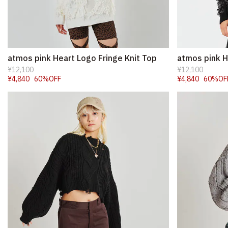
atmos pink Heart Logo Fringe Knit Top
atmos pink H
¥12,100
¥12,100
¥4,840
60%OFF
¥4,840
60%OF