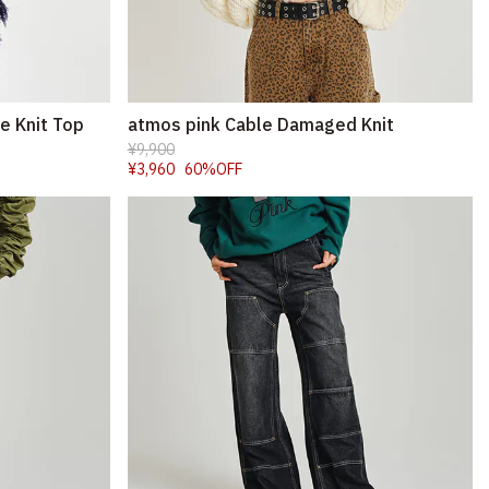
e Knit Top
atmos pink Cable Damaged Knit
¥9,900
¥3,960
60%OFF