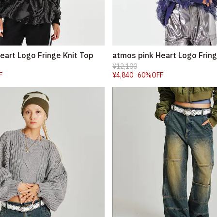
eart Logo Fringe Knit Top
atmos pink Heart Logo Fring
¥12,100
F
¥4,840
60%OFF