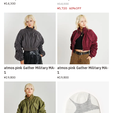
¥14,300
¥14,300
¥5,720
60%OFF
atmos pink Gather Military MA-
atmos pink Gather Military MA-
1
1
¥19,800
¥19,800