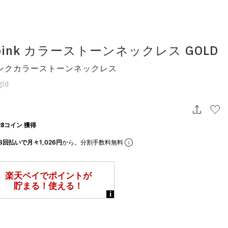
s pink カラーストーンネックレス GOLD
ンクカラーストーンネックレス
gld
8コイン 獲得
3回払いで月々1,026円
から。分割手数料無料