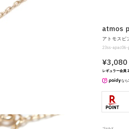
atmo
アトモスピ
23ss-apac06-
¥3,080
レギュラー会員 2
なら
ゴールド