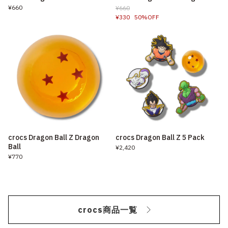
¥660
¥660
¥330
50%OFF
crocs Dragon Ball Z Dragon
crocs Dragon Ball Z 5 Pack
Ball
¥2,420
¥770
crocs商品一覧