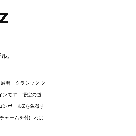
 Z
デル。
を展開。クラシック ク
インです。悟空の道
ゴンボールZを象徴す
 チャームを付ければ