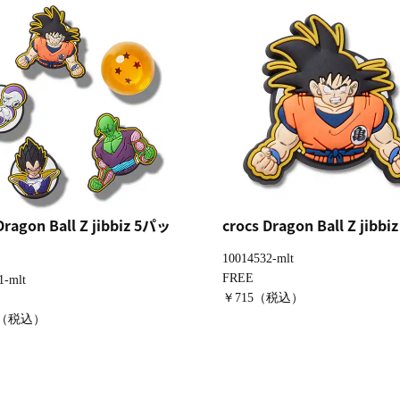
Dragon Ball Z jibbiz 5パッ
crocs Dragon Ball Z jib
10014532-mlt
FREE
1-mlt
￥715（税込）
0（税込）