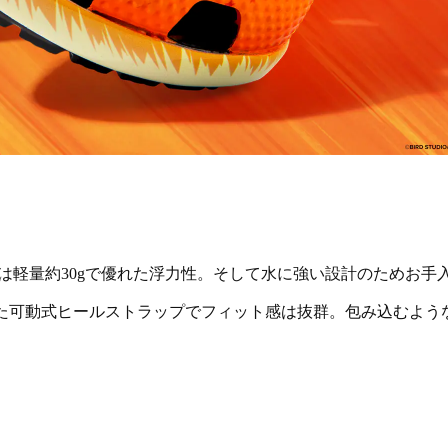
グは軽量約30gで優れた浮力性。そして水に強い設計のためお手
た可動式ヒールストラップでフィット感は抜群。包み込むよう