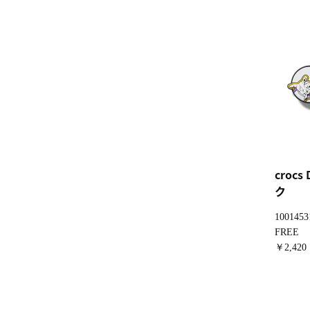
crocs 
ク
1001453
FREE
￥2,42