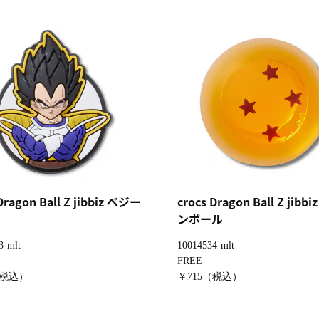
Dragon Ball Z jibbiz ベジー
crocs Dragon Ball Z jib
ンボール
3-mlt
10014534-mlt
FREE
（税込）
￥715（税込）