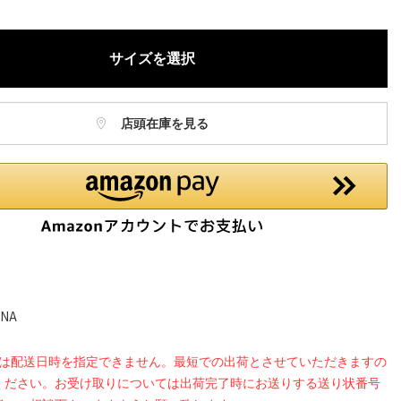
ねますので、ご了承ください。
お電話でのお取り置きやお取り寄せは承っておりません。
サイズを選択
記はオンラインショップでの現時点の価格となり、店舗価格と価格差
合がございます。
店頭在庫を見る
NA
品は配送日時を指定できません。最短での出荷とさせていただきますの
ください。お受け取りについては出荷完了時にお送りする送り状番号