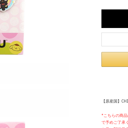
内いたしか
※ 店舗へ
※ 価格表
が生じる場
【原産国】CHI
*こちらの商
で予めご了承