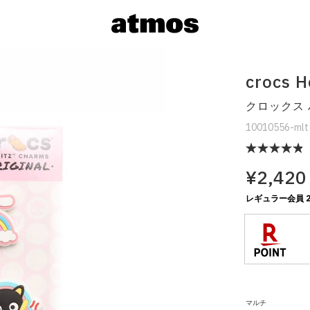
crocs H
クロックス 
10010556-mlt
¥2,420
サイズを選
レギュラー会員 2
※ 在庫あ
※ 店舗在
マルチ