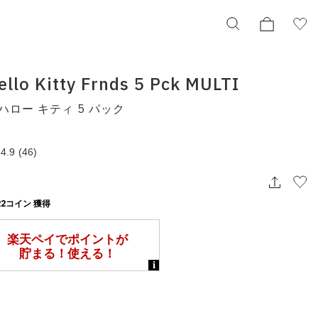
ello Kitty Frnds 5 Pck MULTI
ハロー キティ 5 パック
crocs Hello Kitty Frnds 5 Pck MULTI
クロックス ハロー キティ 5 パック
10010556-mlt
4.9
(46)
¥2,420
択してください
2コイン 獲得
この条件で検索する
りの表示でもタイミングにより売り切れの可能性がございます。
庫に関しましてはWEBカスタマーにお問い合わせいただいてもご案