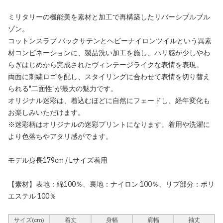
ミリタリーの機能美を素材と加工で再構築したリバーシブルブル
ゾン。
コットンスラブ バックサテンとヘビーナイロンツイルという異素
材コンビネーションに、製品洗い加工を施し、ハリ感が少しやわ
らぎはじめから完成されたヴィンテージライクな表情を表現。
両面に刺繍ロゴを配し、スタイリングに合わせて表情を切り替え
られる"二面性"が最大の魅力です。
オリジナル迷彩は、着込むほどに自然にフェードし、経年変化も
お楽しみいただけます。
※迷彩柄はオリジナルの迷彩プリントになります。着用や洗濯に
より色落ちやアタリ感がでます。
モデル身長179cm / Lサイズ着用
【素材】表地：綿100％、裏地：ナイロン 100％、リブ部分：ポリ
エステル 100％
サイズ(cm)
着丈
身幅
肩幅
袖丈