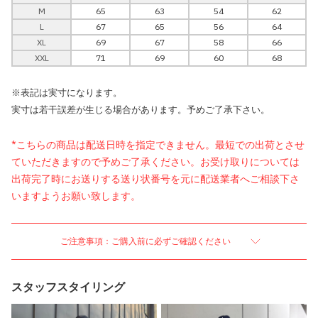
M
65
63
54
62
L
67
65
56
64
XL
69
67
58
66
XXL
71
69
60
68
※表記は実寸になります。
実寸は若干誤差が生じる場合があります。予めご了承下さい。
*こちらの商品は配送日時を指定できません。最短での出荷とさせ
ていただきますので予めご了承ください。お受け取りについては
出荷完了時にお送りする送り状番号を元に配送業者へご相談下さ
いますようお願い致します。
ご注意事項：ご購入前に必ずご確認ください
スタッフスタイリング