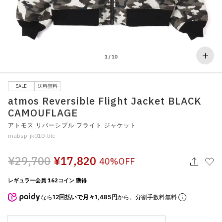
その他
すべてのウェア
1
/
10
SALE
送料無料
atmos Reversible Flight Jacket BLACK
CAMOUFLAGE
アトモス リバーシブル フライト ジャケット
mabsp-jk010-blc
¥29,700
¥17,820
40%OFF
レギュラー会員 162コイン 獲得
なら
12回払いで月々1,485円
から。分割手数料無料