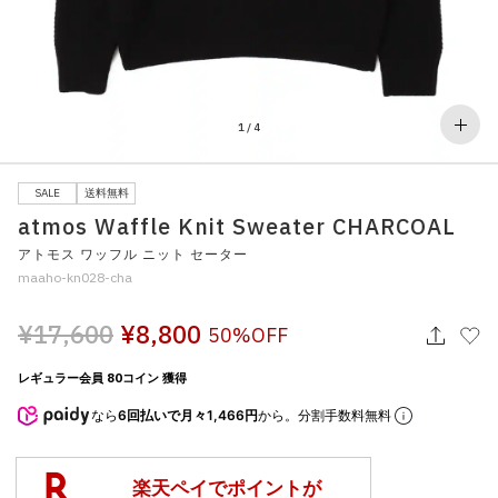
その他
すべてのウェア
1
/
4
SALE
送料無料
atmos Waffle Knit Sweater CHARCOAL
アトモス ワッフル ニット セーター
maaho-kn028-cha
¥17,600
¥8,800
50%OFF
レギュラー会員 80コイン 獲得
なら
6回払いで月々1,466円
から。分割手数料無料