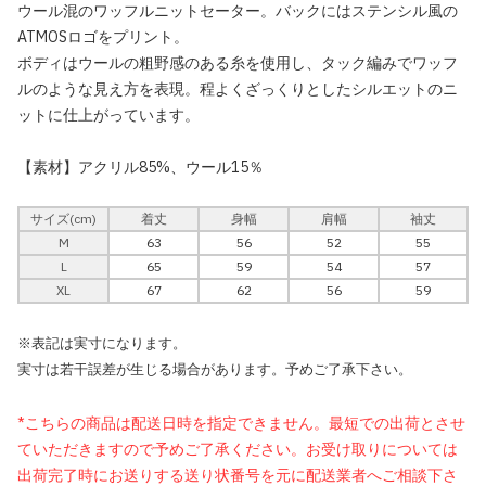
ウール混のワッフルニットセーター。バックにはステンシル風の
ATMOSロゴをプリント。
ボディはウールの粗野感のある糸を使用し、タック編みでワッフ
ルのような見え方を表現。程よくざっくりとしたシルエットのニ
ットに仕上がっています。
【素材】アクリル85%、ウール15％
サイズ(cm)
着丈
身幅
肩幅
袖丈
M
63
56
52
55
L
65
59
54
57
XL
67
62
56
59
※表記は実寸になります。
実寸は若干誤差が生じる場合があります。予めご了承下さい。
*こちらの商品は配送日時を指定できません。最短での出荷とさせ
ていただきますので予めご了承ください。お受け取りについては
出荷完了時にお送りする送り状番号を元に配送業者へご相談下さ