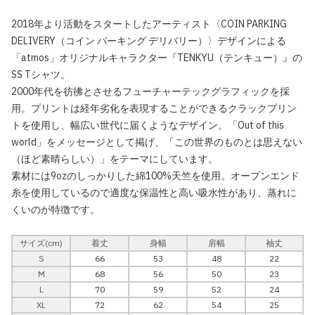
2018年より活動をスタートしたアーティスト〈COIN PARKING
DELIVERY（コイン パーキング デリバリー）〉デザインによる
「atmos」オリジナルキャラクター『TENKYU（テンキュー）』の
SS Tシャツ。
2000年代を彷彿とさせるフューチャーテックグラフィックを採
用。プリントは経年劣化を表現することができるクラックプリン
トを使用し、幅広い世代に届くようなデザイン。「Out of this
world」をメッセージとして掲げ、「この世界のものとは思えない
（ほど素晴らしい）」をテーマにしています。
素材には9ozのしっかりした綿100%天竺を使用。オープンエンド
糸を使用しているので適度な保温性と高い吸水性があり、蒸れに
くいのが特徴です。
サイズ(cm)
着丈
身幅
肩幅
袖丈
S
66
53
48
22
M
68
56
50
23
L
70
59
52
24
XL
72
62
54
25