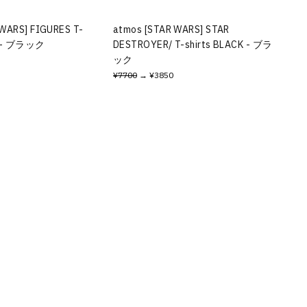
 WARS] FIGURES T-
atmos [STAR WARS] STAR
K - ブラック
DESTROYER/ T-shirts BLACK - ブラ
ック
¥7700
→ ¥3850