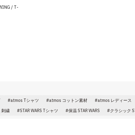
WING / T-
ク
ズ
atmos Tシャツ
atmos コットン素材
atmos レディース
s 刺繍
STAR WARS Tシャツ
保温 STAR WARS
クラシック ST