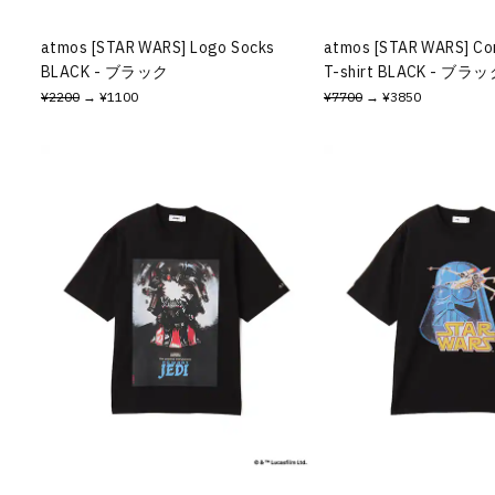
atmos [STAR WARS] Logo Socks
atmos [STAR WARS] Co
BLACK - ブラック
T-shirt BLACK - ブラ
¥2200
→ ¥1100
¥7700
→ ¥3850