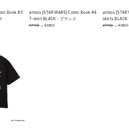
mic Book #3
atmos [STAR WARS] Comic Book #4
atmos [STAR
ック
T-shirt BLACK - ブラック
shirts BLAC
¥7700
→ ¥3850
¥7700
→ ¥3850