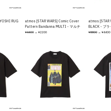
IYOSHI RUG
atmos [STAR WARS] Comic Cover
atmos [STAR 
Pattern Bandanna MULTI - マルチ
BLACK - ブ
¥4400
→ ¥2200
¥8800
→ ¥4400