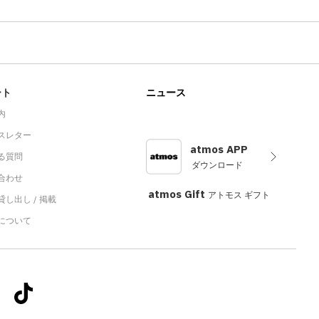
ート
ニュース
内
スレター
atmos APP
る質問
ダウンロード
合わせ
atmos Gift
アトモス ギフト
し出し / 掲載
sについて