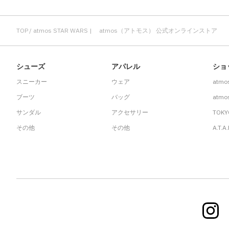
TOP
atmos STAR WARS | atmos（アトモス） 公式オンラインストア
シューズ
アパレル
ショ
スニーカー
ウェア
atmo
ブーツ
バッグ
atmos
サンダル
アクセサリー
TOKY
その他
その他
A.T.A