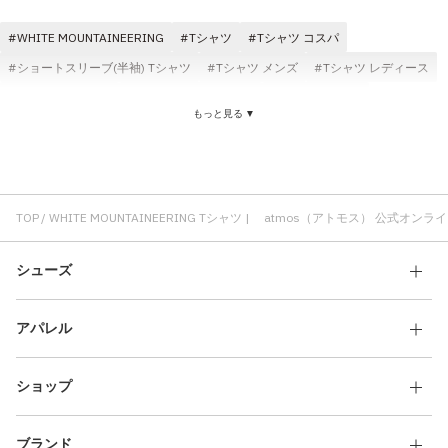
その他
WHITE MOUNTAINEERING
Tシャツ
Tシャツ コスパ
すべてのウェア
ショートスリーブ(半袖) Tシャツ
Tシャツ メンズ
Tシャツ レディース
Tシャツ ブラック
コットン素材 Tシャツ
atmos Tシャツ
もっと見る ▼
快適 Tシャツ
Tシャツ ホワイト
atmos pink Tシャツ
ロングスリーブ(長袖) Tシャツ
WHITE MOUNTAINEERING コラボ
TOP
WHITE MOUNTAINEERING Tシャツ | atmos（アトモス） 公式オン
シューズ
アパレル
ショップ
ブランド