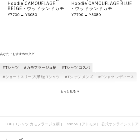
Hoodie CAMOUFLAGE
Hoodie CAMOUFLAGE BLUE
BEIGE - ウッドランドカモ
- ウッドランドカモ
¥7700
→ ¥3080
¥7700
→ ¥3080
あなたにおすすめのタグ
Tシャツ
カモフラージュ柄
Tシャツ コスパ
ショートスリーブ(半袖) Tシャツ
Tシャツ メンズ
Tシャツ レディース
Tシャツ ブラック
コットン素材 Tシャツ
atmos Tシャツ
もっと見る ▼
快適 Tシャツ
Tシャツ ホワイト
atmos pink Tシャツ
ロングスリーブ(長袖) Tシャツ
パンツ カモフラージュ柄
TOKYO23 カモフラージュ柄
atmos カモフラージュ柄
ハーフパンツ カモフラージュ柄
ジャケット カモフラージュ柄
TOP
Tシャツ カモフラージュ柄 | atmos（アトモス） 公式オンラインストア
スウェット カモフラージュ柄
atmos pink カモフラージュ柄