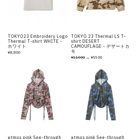
TOKYO23 Embroidery Logo
TOKYO 23 Thermal LS T-
Thermal T-shirt WHITE -
shirt DESERT
ホワイト
CAMOUFLAGE - デザートカ
モ
¥8,800
¥11000
→ ¥5500
atmos pink See-through
atmos pink See-through