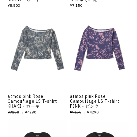
¥8,800
¥7,150
atmos pink Rose
atmos pink Rose
Camouflage LS T-shirt
Camouflage LS T-shirt
KHAKI - カーキ
PINK - ピンク
¥7150
→ ¥4290
¥7150
→ ¥4290