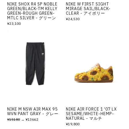
NIKE SHOX R4 SP NOBLE
NIKE W FIRST SIGHT
GREEN/BLACK-TM KELLY
MIRAGE SAIL/BLACK-
GREEN-ROUGH GREEN-
CLEAR - アイボリー
MTLC SILVER - グリーン
¥24,530
¥23,100
NIKE M NSW AIR MAX 95
NIKE AIR FORCE 1 '07 LX
WVN PANT GRAY - グレー
SESAME/WHITE-HEMP-
NATURAL - マルチ
¥15180
→ ¥13662
¥19,800