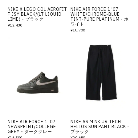
NIKE X LEGO COL AEROFIT
NIKE AIR FORCE 1 '07
F JSY BLACK/(LT LIQUID
WHITE/CHROME-BLUE
LIME) - ブラック
TINT-PURE PLATINUM - ホ
ワイト
¥12,430
¥18,700
NIKE AIR FORCE 1 '07
NIKE AS M NK UV TECH
NEWSPRINT/COLLEGE
HELIOS SUN PANT BLACK -
GREY - ダークグレー
ブラック
¥16,500
¥20,680