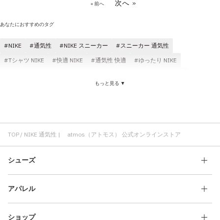
次へ »
« 前へ
あなたにおすすめのタグ
NIKE
通気性
NIKE スニーカー
スニーカー 通気性
Tシャツ NIKE
快適 NIKE
通気性 快適
ゆったり NIKE
通気性 メンズ
NIKE コスパ
通気性 コスパ
NIKE パンツ
もっと見る ▼
NIKE レディース
NIKE メンズ
NIKE フィット感
パンツ 通気性
Tシャツ 通気性
耐久性 NIKE
トップス NIKE
サンダル 通気性
通気性 軽い
通気性 レディース
TOP
NIKE 通気性 | atmos（アトモス） 公式オンラインストア
シューズ
アパレル
ショップ