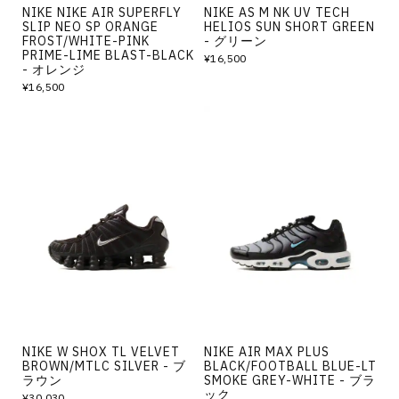
NIKE NIKE AIR SUPERFLY
NIKE AS M NK UV TECH
SLIP NEO SP ORANGE
HELIOS SUN SHORT GREEN
FROST/WHITE-PINK
- グリーン
PRIME-LIME BLAST-BLACK
¥16,500
- オレンジ
¥16,500
NIKE W SHOX TL VELVET
NIKE AIR MAX PLUS
BROWN/MTLC SILVER - ブ
BLACK/FOOTBALL BLUE-LT
ラウン
SMOKE GREY-WHITE - ブラ
ック
¥30,030