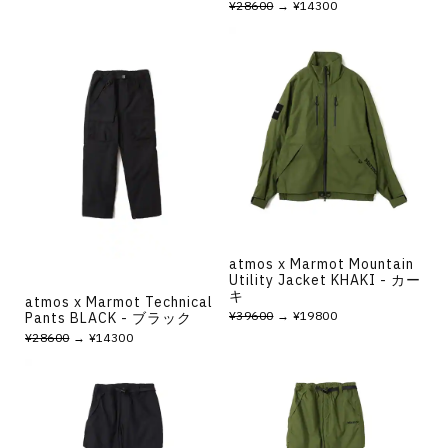
¥28600
→ ¥14300
atmos x Marmot Mountain
Utility Jacket KHAKI - カー
キ
atmos x Marmot Technical
¥39600
→ ¥19800
Pants BLACK - ブラック
¥28600
→ ¥14300