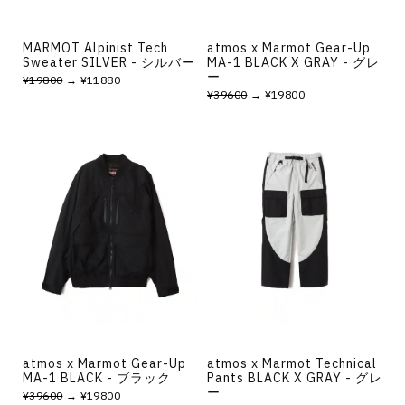
MARMOT Alpinist Tech
atmos x Marmot Gear-Up
Sweater SILVER - シルバー
MA-1 BLACK X GRAY - グレ
ー
¥19800
→ ¥11880
¥39600
→ ¥19800
atmos x Marmot Gear-Up
atmos x Marmot Technical
MA-1 BLACK - ブラック
Pants BLACK X GRAY - グレ
ー
¥39600
→ ¥19800