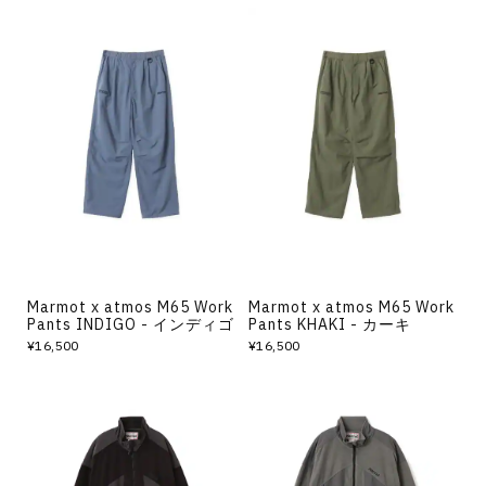
Marmot x atmos M65 Work
Marmot x atmos M65 Work
Pants INDIGO - インディゴ
Pants KHAKI - カーキ
¥16,500
¥16,500