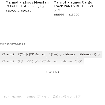
Marmot × atmos Mountain
Marmot × atmos Cargo
Parka BEIGE - ベージュ
Track PANTS BEIGE - ベー
ジュ
¥31900
→ ¥19140
¥22000
→ ¥13200
あなたにおすすめのタグ
Marmot
アウトドア Marmot
ジャケット Marmot
Marmot パンツ
Marmot コラボ
ロングパンツ Marmot
Marmot メンズ
フリースジャケット Marmot
もっと見る ▼
TOP
Marmot | atmos（アトモス） 公式オンラインストア