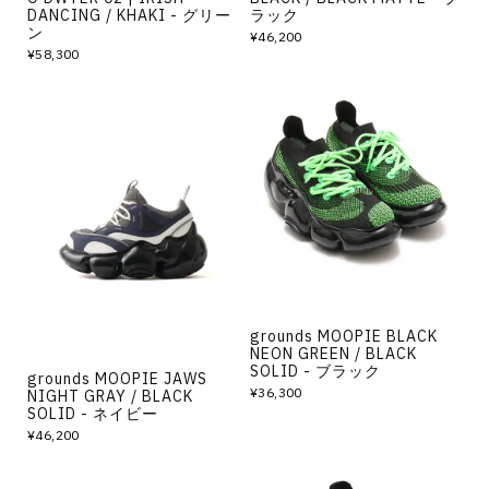
DANCING / KHAKI - グリー
ラック
ン
¥46,200
¥58,300
grounds MOOPIE BLACK
NEON GREEN / BLACK
SOLID - ブラック
grounds MOOPIE JAWS
¥36,300
NIGHT GRAY / BLACK
SOLID - ネイビー
¥46,200