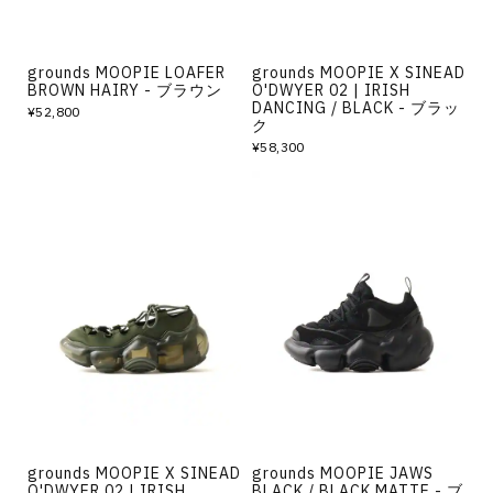
grounds MOOPIE LOAFER
grounds MOOPIE X SINEAD
BROWN HAIRY - ブラウン
O'DWYER 02 | IRISH
DANCING / BLACK - ブラッ
¥52,800
ク
¥58,300
grounds MOOPIE X SINEAD
grounds MOOPIE JAWS
O'DWYER 02 | IRISH
BLACK / BLACK MATTE - ブ