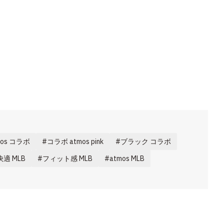
mos コラボ
コラボ atmos pink
ブラック コラボ
快適 MLB
フィット感 MLB
atmos MLB