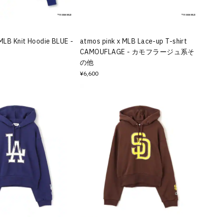
MLB Knit Hoodie BLUE -
atmos pink x MLB Lace-up T-shirt
CAMOUFLAGE - カモフラージュ系そ
の他
¥6,600