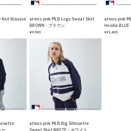
 Knit Blouson
atmos pink MLB Logo Sweat Skirt
atmos pink M
BROWN - ブラウン
Hoodie BLU
¥9,900
¥15,400
houette
atmos pink MLB Big Silhouette
グレー
Sweat Shirt WHITE - ホワイト