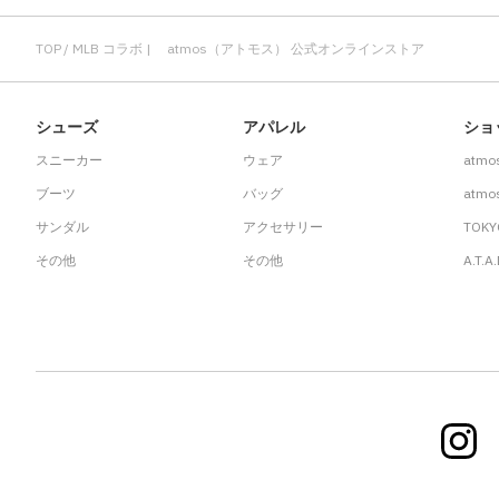
TOP
MLB コラボ | atmos（アトモス） 公式オンラインストア
シューズ
アパレル
ショ
スニーカー
ウェア
atmo
ブーツ
バッグ
atmos
サンダル
アクセサリー
TOKY
その他
その他
A.T.A