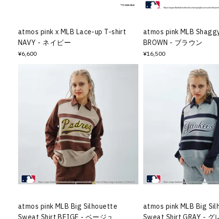
atmos pink x MLB Lace-up T-shirt
atmos pink MLB Shaggy
NAVY - ネイビー
BROWN - ブラウン
¥6,600
¥16,500
atmos pink MLB Big Silhouette
atmos pink MLB Big Sil
Sweat Shirt BEIGE - ベージュ
Sweat Shirt GRAY - 