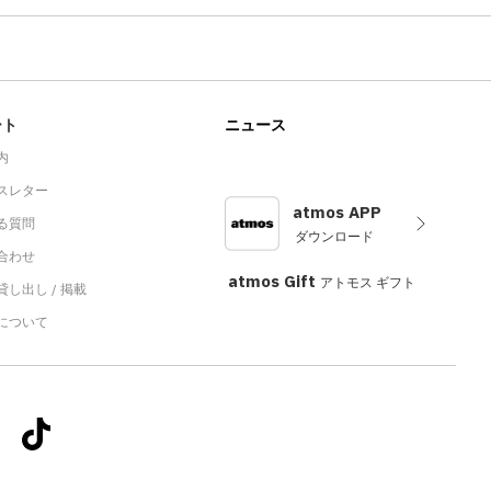
ート
ニュース
内
スレター
atmos APP
る質問
ダウンロード
合わせ
atmos Gift
アトモス ギフト
し出し / 掲載
sについて