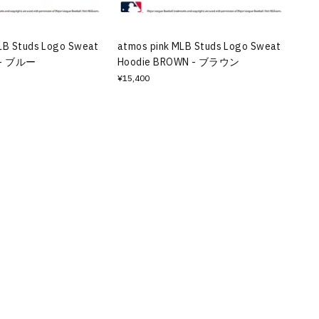
LB Studs Logo Sweat
atmos pink MLB Studs Logo Sweat
E - ブルー
Hoodie BROWN - ブラウン
¥15,400