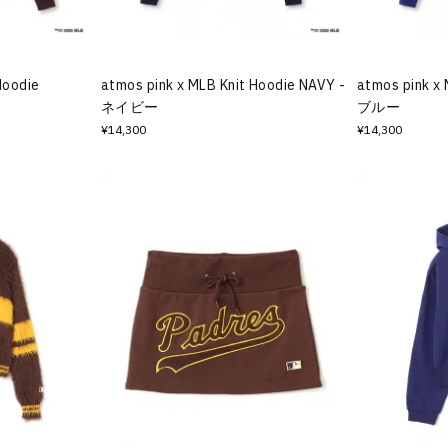
Hoodie
atmos pink x MLB Knit Hoodie NAVY -
atmos pink x 
ネイビー
ブルー
¥14,300
¥14,300