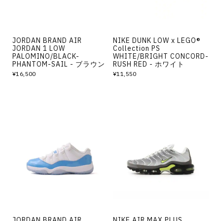
JORDAN BRAND AIR
NIKE DUNK LOW x LEGO®
JORDAN 1 LOW
Collection PS
PALOMINO/BLACK-
WHITE/BRIGHT CONCORD-
PHANTOM-SAIL - ブラウン
RUSH RED - ホワイト
¥16,500
¥11,550
JORDAN BRAND AIR
NIKE AIR MAX PLUS