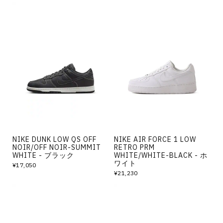
NIKE DUNK LOW QS OFF
NIKE AIR FORCE 1 LOW
NOIR/OFF NOIR-SUMMIT
RETRO PRM
WHITE - ブラック
WHITE/WHITE-BLACK - ホ
ワイト
¥17,050
¥21,230