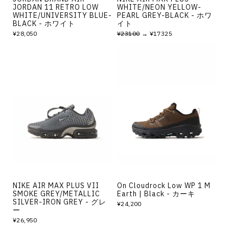
JORDAN 11 RETRO LOW
WHITE/NEON YELLOW-
WHITE/UNIVERSITY BLUE-
PEARL GREY-BLACK - ホワ
BLACK - ホワイト
イト
¥28,050
¥23100
→ ¥17325
NIKE AIR MAX PLUS VII
On Cloudrock Low WP 1 M
SMOKE GREY/METALLIC
Earth | Black - カーキ
SILVER-IRON GREY - グレ
¥24,200
ー
¥26,950