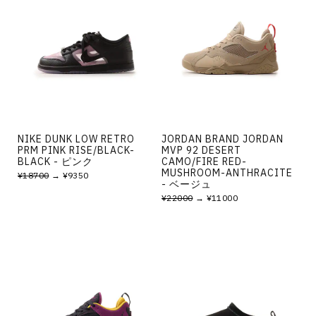
NIKE DUNK LOW RETRO
JORDAN BRAND JORDAN
PRM PINK RISE/BLACK-
MVP 92 DESERT
BLACK - ピンク
CAMO/FIRE RED-
MUSHROOM-ANTHRACITE
¥18700
→ ¥9350
- ベージュ
¥22000
→ ¥11000