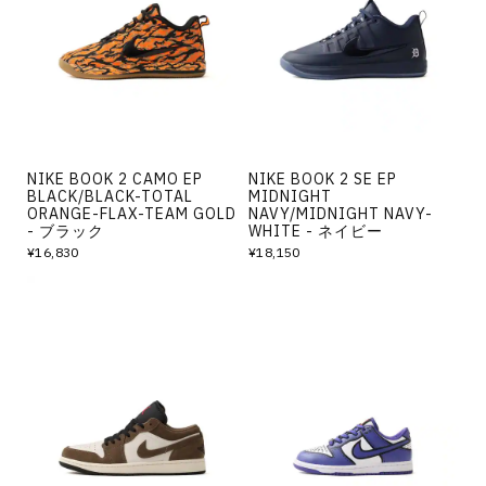
その他
すべてのウェア
NIKE BOOK 2 CAMO EP
NIKE BOOK 2 SE EP
BLACK/BLACK-TOTAL
MIDNIGHT
ORANGE-FLAX-TEAM GOLD
NAVY/MIDNIGHT NAVY-
- ブラック
WHITE - ネイビー
¥16,830
¥18,150