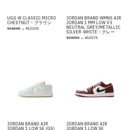
UGG W CLASSIC MICRO
JORDAN BRAND WMNS AIR
CHESTNUT - ブラウン
JORDAN 1 MM LOW V3
NEUTRAL GREY/METALLIC
¥24200
→ ¥12100
SILVER-WHITE - グレー
¥20350
→ ¥10175
JORDAN BRAND AIR
JORDAN BRAND AIR
JORDAN 1 LOW SE (GS)
JORDAN 1 LOW SE