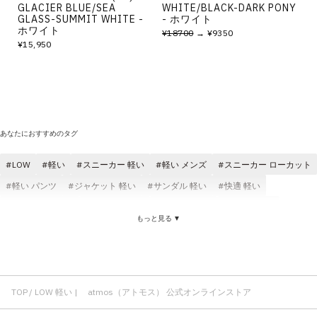
GLACIER BLUE/SEA
WHITE/BLACK-DARK PONY
GLASS-SUMMIT WHITE -
- ホワイト
ホワイト
¥18700
→ ¥9350
¥15,950
あなたにおすすめのタグ
LOW
軽い
スニーカー 軽い
軽い メンズ
スニーカー ローカット
軽い パンツ
ジャケット 軽い
サンダル 軽い
快適 軽い
軽い レディース
軽い ブラック
軽い Tシャツ
軽い コスパ
もっと見る ▼
ロングパンツ 軽い
ローカット メンズ
ブーツ ローカット
MaisonMIHARAYASUHIRO ローカット
ローカット レディース
ローカット キャンバス
かわいい ローカット
ローカット コットン素材
ローカット ラバー
TOP
LOW 軽い | atmos（アトモス） 公式オンラインストア