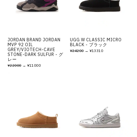
JORDAN BRAND JORDAN
UGG W CLASSIC MICRO
MVP 92 OIL
BLACK - ブラック
GREY/VIOTECH-CAVE
¥24200
→ ¥13310
STONE-DARK SULFUR - グ
レー
¥22000
→ ¥11000