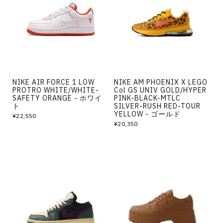
その他
すべてのウェア
NIKE AIR FORCE 1 LOW
NIKE AM PHOENIX X LEGO
PROTRO WHITE/WHITE-
Col GS UNIV GOLD/HYPER
SAFETY ORANGE - ホワイ
PINK-BLACK-MTLC
ト
SILVER-RUSH RED-TOUR
YELLOW - ゴールド
¥22,550
¥20,350