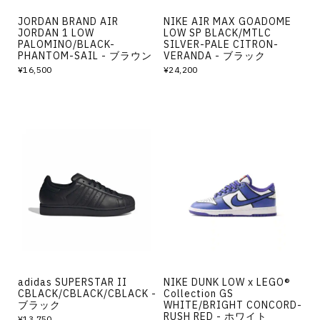
JORDAN BRAND AIR
NIKE AIR MAX GOADOME
JORDAN 1 LOW
LOW SP BLACK/MTLC
PALOMINO/BLACK-
SILVER-PALE CITRON-
PHANTOM-SAIL - ブラウン
VERANDA - ブラック
¥16,500
¥24,200
adidas SUPERSTAR II
NIKE DUNK LOW x LEGO®
CBLACK/CBLACK/CBLACK -
Collection GS
ブラック
WHITE/BRIGHT CONCORD-
RUSH RED - ホワイト
¥13,750