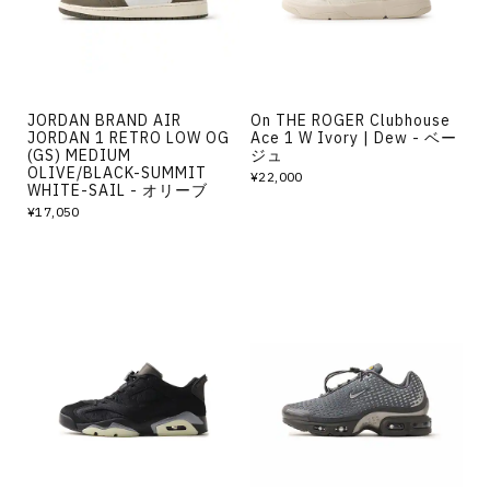
JORDAN BRAND AIR
On THE ROGER Clubhouse
JORDAN 1 RETRO LOW OG
Ace 1 W Ivory | Dew - ベー
(GS) MEDIUM
ジュ
OLIVE/BLACK-SUMMIT
¥22,000
WHITE-SAIL - オリーブ
¥17,050