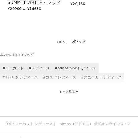
SUMMIT WHITE - レッド
¥20,130
¥20900
→ ¥14630
次へ »
« 前へ
あなたにおすすめのタグ
ローカット
レディース
atmos pink レディース
Tシャツ レディース
コスパ レディース
スニーカー レディース
atmos レディース
パンツ レディース
スニーカー ローカット
もっと見る ▼
レディース トップス
ロングパンツ レディース
コラボ レディース
サンダル レディース
ニット レディース
ローカット メンズ
ブーツ ローカット
MaisonMIHARAYASUHIRO ローカット
ローカット キャンバス
かわいい ローカット
ローカット コットン素材
TOP
ローカット レディース | atmos（アトモス） 公式オンラインストア
靴ひも ローカット
ローカット ラバー