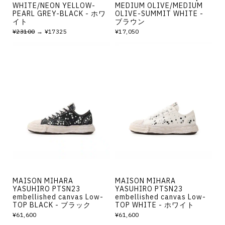
WHITE/NEON YELLOW-
MEDIUM OLIVE/MEDIUM
PEARL GREY-BLACK - ホワ
OLIVE-SUMMIT WHITE -
イト
ブラウン
¥23100
→ ¥17325
¥17,050
MAISON MIHARA
MAISON MIHARA
YASUHIRO PTSN23
YASUHIRO PTSN23
embellished canvas Low-
embellished canvas Low-
TOP BLACK - ブラック
TOP WHITE - ホワイト
¥61,600
¥61,600