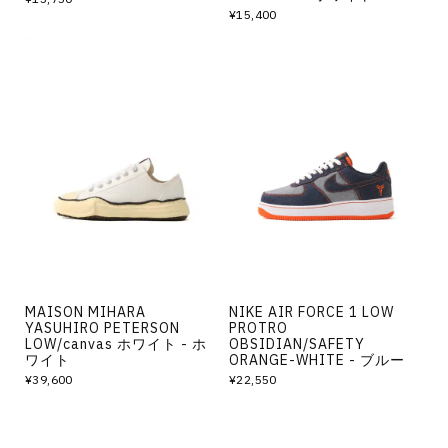
¥15,400
MAISON MIHARA
NIKE AIR FORCE 1 LOW
YASUHIRO PETERSON
PROTRO
LOW/canvas ホワイト - ホ
OBSIDIAN/SAFETY
ワイト
ORANGE-WHITE - ブルー
¥39,600
¥22,550