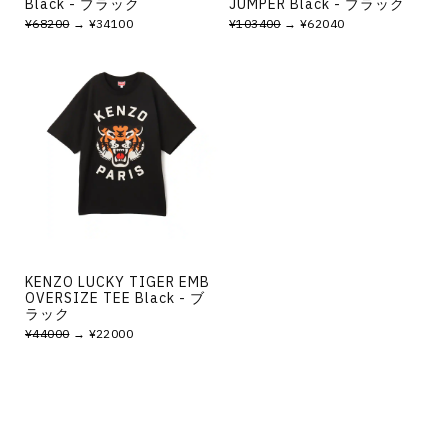
Black - ブラック
JUMPER Black - ブラック
¥68200
→ ¥34100
¥103400
→ ¥62040
KENZO LUCKY TIGER EMB
OVERSIZE TEE Black - ブ
ラック
¥44000
→ ¥22000