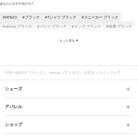
あなたにおすすめのタグ
KENZO
ブラック
Tシャツ ブラック
スニーカー ブラック
atmos ブラック
パンツ ブラック
メンズ ブラック
快適 ブラック
コスパ ブラック
ロングパンツ ブラック
ジャケット ブラック
もっと見る ▼
atmos pink ブラック
ブラック レディース
KENZO メンズ
KENZO 刺繍
Tシャツ KENZO
KENZO ショートスリーブ(半袖)
KENZO オーバーサイズ
KENZO ジャケット
KENZO スニーカー
KENZO ホワイト
TOP
KENZO ブラック | atmos（アトモス） 公式オンラインストア
シューズ
アパレル
ショップ