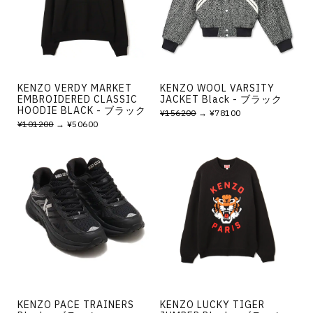
その他
すべてのウェア
KENZO VERDY MARKET
KENZO WOOL VARSITY
EMBROIDERED CLASSIC
JACKET Black - ブラック
HOODIE BLACK - ブラック
¥156200
→ ¥78100
¥101200
→ ¥50600
KENZO PACE TRAINERS
KENZO LUCKY TIGER