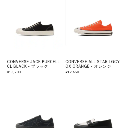
CONVERSE JACK PURCELL
CONVERSE ALL STAR LGCY
CL BLACK - ブラック
OX ORANGE - オレンジ
¥13,200
¥12,650