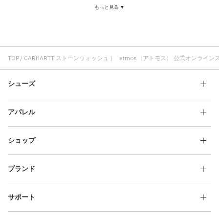
もっと見る ▼
CARHARTT ルーズフィット
CARHARTT スウェットシャツ
CARHARTT コットン素材
パンツ CARHARTT
ポケット CARHARTT
ストーンウォッシュ コットン素材
ベスト ストーンウォッシュ
ストーンウォッシュ コスパ
ストーンウォッシュ レディース
TOP
CARHARTT ストーンウォッシュ | atmos（アトモス） 公式オンライン
ストーンウォッシュ atmos pink
ストーンウォッシュ ヴィンテージ
シューズ
ストーンウォッシュ ストリートスタイル
アパレル
ショップ
ブランド
サポート