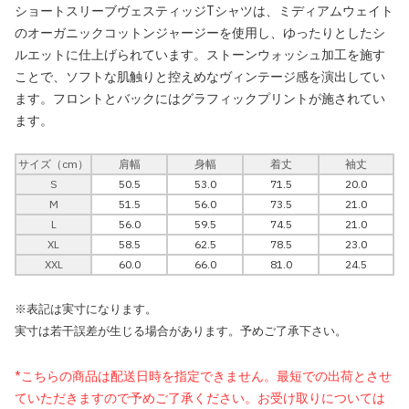
ショートスリーブヴェスティッジTシャツは、ミディアムウェイト
のオーガニックコットンジャージーを使用し、ゆったりとしたシ
ルエットに仕上げられています。ストーンウォッシュ加工を施す
ことで、ソフトな肌触りと控えめなヴィンテージ感を演出してい
ます。フロントとバックにはグラフィックプリントが施されてい
ます。
サイズ（cm）
肩幅
身幅
着丈
袖丈
S
50.5
53.0
71.5
20.0
M
51.5
56.0
73.5
21.0
L
56.0
59.5
74.5
21.0
XL
58.5
62.5
78.5
23.0
XXL
60.0
66.0
81.0
24.5
※表記は実寸になります。
実寸は若干誤差が生じる場合があります。予めご了承下さい。
*こちらの商品は配送日時を指定できません。最短での出荷とさせ
ていただきますので予めご了承ください。お受け取りについては