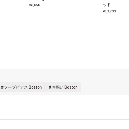
ッド
¥6,050
¥13,200
フープピアス Boston
お揃い Boston