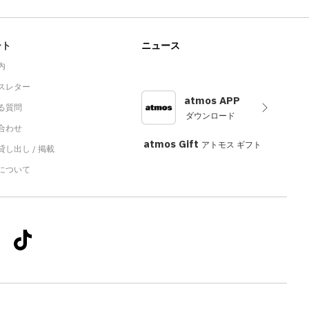
ート
ニュース
内
スレター
atmos APP
る質問
ダウンロード
合わせ
atmos Gift
アトモス ギフト
し出し / 掲載
sについて