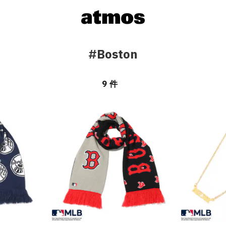
#Boston
9 件