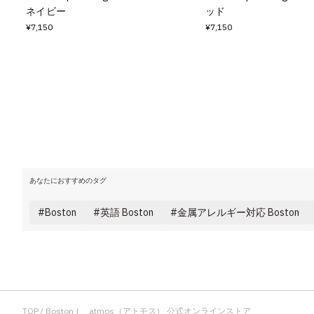
ネイビー
ッド
¥7,150
¥7,150
あなたにおすすめのタグ
Boston
英語 Boston
金属アレルギー対応 Boston
TOP
Boston | atmos（アトモス） 公式オンラインストア