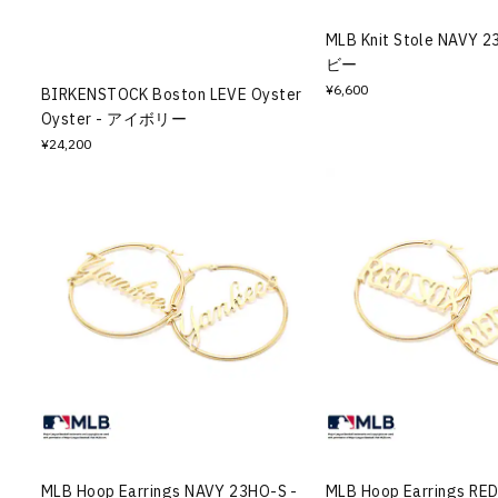
その他
MLB Knit Stole NAVY 
ビー
すべてのウェア
¥6,600
BIRKENSTOCK Boston LEVE Oyster
Oyster - アイボリー
¥24,200
MLB Hoop Earrings NAVY 23HO-S -
MLB Hoop Earrings RE