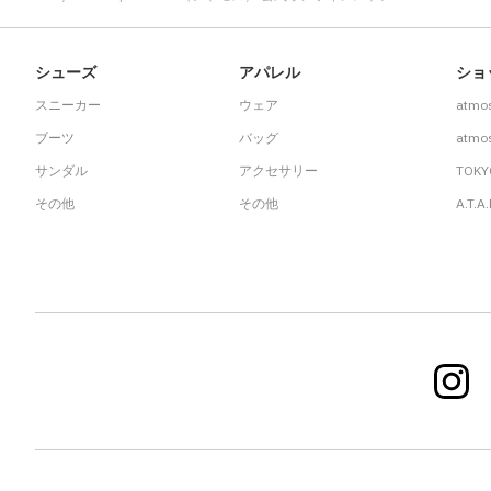
シューズ
アパレル
ショ
スニーカー
ウェア
atmo
ブーツ
バッグ
atmos
サンダル
アクセサリー
TOKY
その他
その他
A.T.A