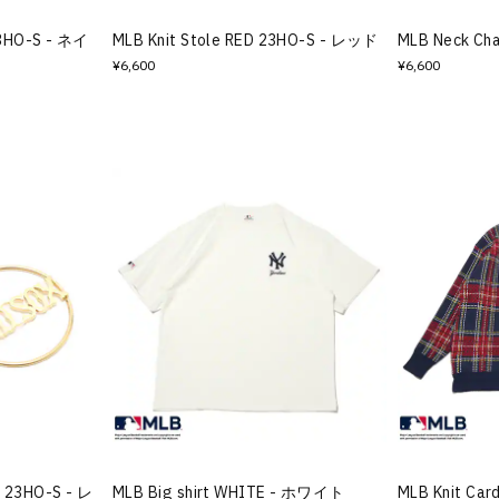
23HO-S - ネイ
MLB Knit Stole RED 23HO-S - レッド
MLB Neck Ch
¥6,600
¥6,600
D 23HO-S - レ
MLB Big shirt WHITE - ホワイト
MLB Knit Car