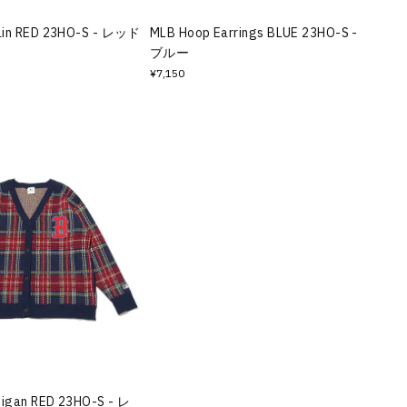
ain RED 23HO-S - レッド
MLB Hoop Earrings BLUE 23HO-S -
ブルー
¥7,150
digan RED 23HO-S - レ