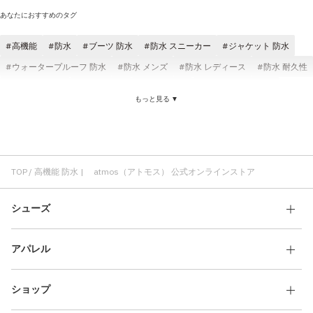
あなたにおすすめのタグ
高機能
防水
ブーツ 防水
防水 スニーカー
ジャケット 防水
ウォータープルーフ 防水
防水 メンズ
防水 レディース
防水 耐久性
防水 ブラック
パンツ 防水
防水 透湿性
ロングパンツ 防水
もっと見る ▼
スニーカー 高機能
高機能 パンツ
高機能 ジャケット
ロングパンツ 高機能
TOP
高機能 防水 | atmos（アトモス） 公式オンラインストア
シューズ
アパレル
ショップ