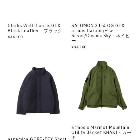
Clarks WallaLoaferGTX
SALOMON XT-4 OG GTX
Black Leather - ブラック
atmos Carbon/Ftw
Silver/Cosmic Sky - ネイビ
¥34,100
ー
¥34,100
atmos x Marmot Mountain
Utility Jacket KHAKI - カー
キ
nanamica GORE-TEX Short