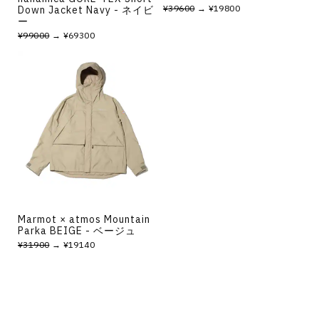
¥39600
→ ¥19800
Down Jacket Navy - ネイビ
ー
¥99000
→ ¥69300
Marmot × atmos Mountain
Parka BEIGE - ベージュ
¥31900
→ ¥19140