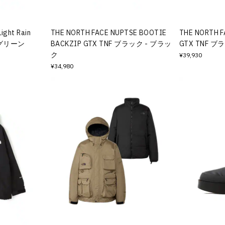
ight Rain
THE NORTH FACE NUPTSE BOOTIE
THE NORTH F
- グリーン
BACKZIP GTX TNF ブラック - ブラッ
GTX TNF ブ
ク
¥39,930
¥34,980