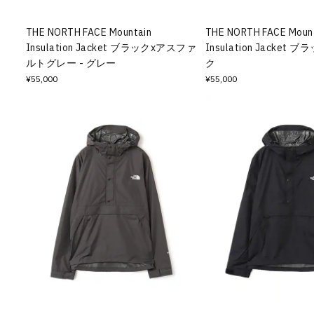
THE NORTH FACE Mountain
THE NORTH FACE Moun
Insulation Jacket ブラックxアスファ
Insulation Jacket 
ルトグレー - グレー
ク
¥55,000
¥55,000