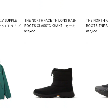
IV SUPPLE
THE NORTH FACE TN LONG RAIN
THE NORTH F
ラックxＴＮＦブ
BOOTS CLASSIC KHAKI - カーキ
BOOTS TNF 
¥28,600
¥28,600