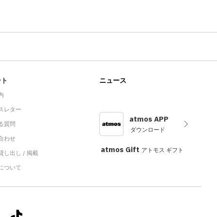
ート
ニュース
内
スレター
atmos APP
る質問
ダウンロード
合わせ
atmos Gift
アトモス ギフト
し出し / 掲載
sについて