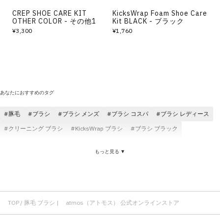
CREP SHOE CARE KIT
KicksWrap Foam Shoe Care
OTHER COLOR - その他1
Kit BLACK - ブラック
¥3,300
¥1,760
あなたにおすすめのタグ
豚毛
ブラシ
ブラシ メンズ
ブラシ コスパ
ブラシ レディース
クリーニング ブラシ
KicksWrap ブラシ
ブラシ ブラック
スウェード ブラシ
ジェイソンマーク ブラシ
ブラシ 天然
もっと見る ▼
ブラシ ハンドメイド
ケア用品 豚毛
靴ケア 豚毛
TOP
豚毛 ブラシ | atmos（アトモス） 公式オンラインストア