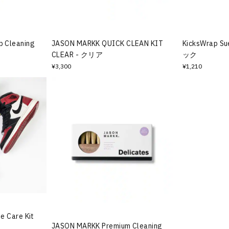
 Cleaning
JASON MARKK QUICK CLEAN KIT
KicksWrap S
CLEAR - クリア
ック
¥3,300
¥1,210
e Care Kit
JASON MARKK Premium Cleaning