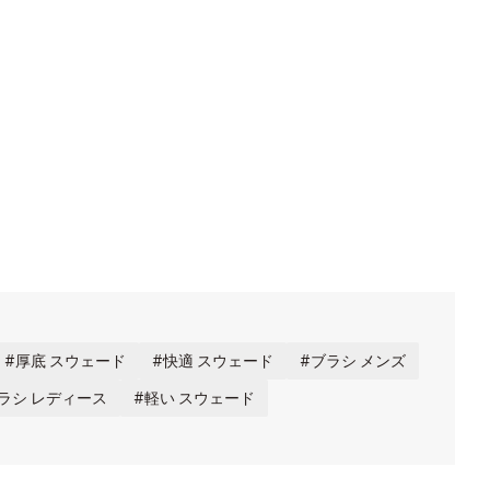
厚底 スウェード
快適 スウェード
ブラシ メンズ
ラシ レディース
軽い スウェード