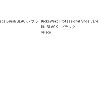
uede Brush BLACK - ブラ
KicksWrap Professional Shoe Care
Kit BLACK - ブラック
¥5,500