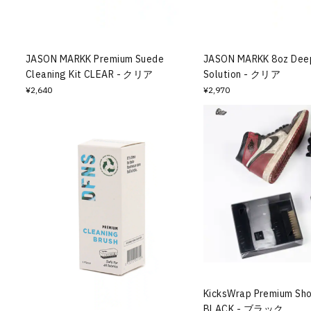
その他
すべてのウェア
JASON MARKK Premium Suede
JASON MARKK 8oz Deep
Cleaning Kit CLEAR - クリア
Solution - クリア
¥2,640
¥2,970
KicksWrap Premium Sho
BLACK - ブラック