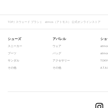
TOP
スウェード ブラシ | atmos（アトモス） 公式オンラインストア
シューズ
アパレル
ショ
スニーカー
ウェア
atmo
ブーツ
バッグ
atmos
サンダル
アクセサリー
TOKY
その他
その他
A.T.A