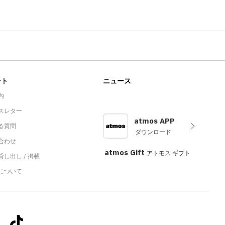
ート
ニュース
内
スレター
atmos APP
る質問
ダウンロード
合わせ
atmos Gift
アトモス ギフト
し出し / 掲載
sについて