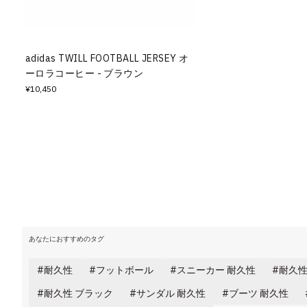
その他
すべてのウェア
adidas TWILL FOOTBALL JERSEY オ
ーロラコーヒー - ブラウン
¥10,450
あなたにおすすめのタグ
耐久性
フットボール
スニーカー 耐久性
耐久性
耐久性 ブラック
サンダル 耐久性
ブーツ 耐久性