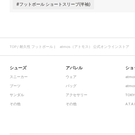
フットボール ショートスリーブ(半袖)
TOP
耐久性 フットボール | atmos（アトモス） 公式オンラインストア
シューズ
アパレル
ショ
スニーカー
ウェア
atmo
ブーツ
バッグ
atmos
サンダル
アクセサリー
TOKY
その他
その他
A.T.A