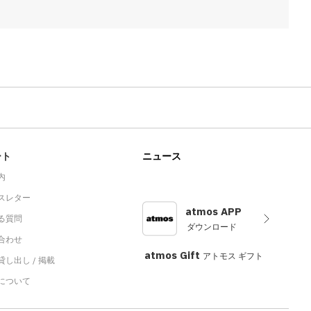
ート
ニュース
内
スレター
atmos APP
る質問
ダウンロード
合わせ
atmos Gift
アトモス ギフト
し出し / 掲載
sについて