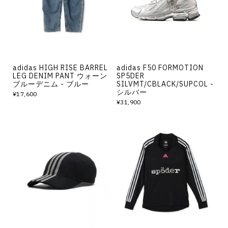
adidas HIGH RISE BARREL
adidas F50 FORMOTION
LEG DENIM PANT ウォーン
SP5DER
ブルーデニム - ブルー
SILVMT/CBLACK/SUPCOL -
シルバー
¥17,600
¥31,900