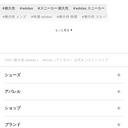
耐久性
adidas
スニーカー 耐久性
adidas スニーカー
耐久性 メンズ
快適 adidas
耐久性 快適
耐久性 コスパ
パンツ adidas
adidas Tシャツ
Tシャツ 耐久性
パンツ 耐久性
もっと見る ▼
耐久性 レディース
耐久性 atmos
ジャケット adidas
耐久性 ブラック
adidas クラシック
adidas ロングパンツ
サンダル 耐久性
ブーツ 耐久性
スタイリッシュ adidas
トラックトップ adidas
TOP
耐久性 adidas | atmos（アトモス） 公式オンラインストア
シューズ
アパレル
ショップ
ブランド