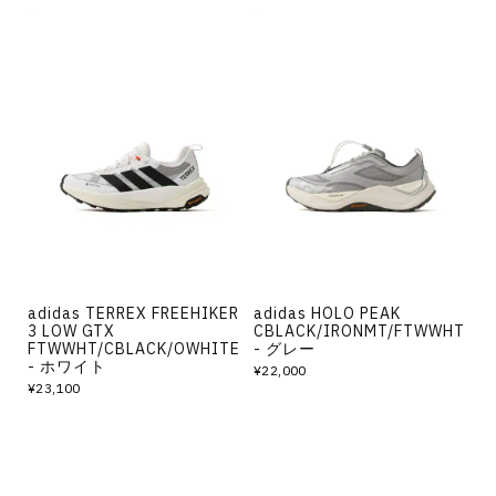
adidas TERREX FREEHIKER
adidas HOLO PEAK
3 LOW GTX
CBLACK/IRONMT/FTWWHT
FTWWHT/CBLACK/OWHITE
- グレー
- ホワイト
¥22,000
¥23,100