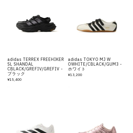
adidas TERREX FREEHIKER
adidas TOKYO MJ W
SL SHANDAL
OWHITE/CBLACK/GUM3 -
CBLACK/GREFIV/GREFIV -
ホワイト
ブラック
¥13,200
¥15,400