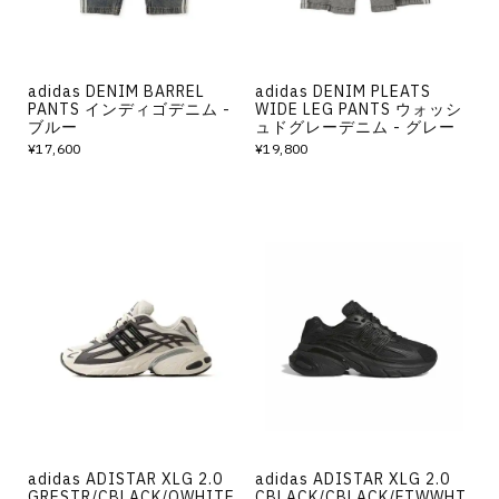
adidas DENIM BARREL
adidas DENIM PLEATS
PANTS インディゴデニム -
WIDE LEG PANTS ウォッシ
ブルー
ュドグレーデニム - グレー
¥17,600
¥19,800
adidas ADISTAR XLG 2.0
adidas ADISTAR XLG 2.0
GRESTR/CBLACK/OWHITE
CBLACK/CBLACK/FTWWHT