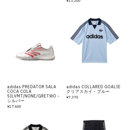
¥13,200
adidas PREDATOR SALA
adidas COLLARED GOALIE
COCA COLA
クリアスカイ - ブルー
SILVMT/NONE/GRETWO -
¥7,370
シルバー
¥17,600