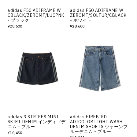
adidas F50 ADIFRAME W
adidas F50 ADIFRAME W
CBLACK/ZEROMT/LUCPNK
ZEROMT/SOLTUR/CBLACK
- ブラック
- ホワイト
¥28,600
¥28,600
adidas 3 STRIPES MINI
adidas FIREBIRD
SKIRT DENIM インディゴデ
ADICOLOR LIGHT WASH
ニム - ブルー
DENIM SHORTS ウォーンブ
ルーデニム - ブルー
¥10,450