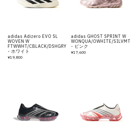
adidas Adizero EVO SL
adidas GHOST SPRINT W
WOVEN W
WONQUA/OWHITE/SILVMT
FTWWHT/CBLACK/DSHGRY
- ピンク
- ホワイト
¥17,600
¥19,800