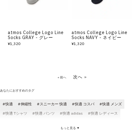
atmos College Logo Line
atmos College Logo Line
Socks GRAY - グレー
Socks NAVY - ネイビー
¥1,320
¥1,320
次へ »
« 前へ
あなたにおすすめのタグ
快適
伸縮性
スニーカー 快適
快適 コスパ
快適 メンズ
快適 Tシャツ
快適 パンツ
快適 adidas
快適 レディース
快適 クラシック
快適 ブラック
快適 ロゴ
サンダル 快適
もっと見る ▼
伸縮性 レディース
ソックス(靴下) 伸縮性
伸縮性 コスパ