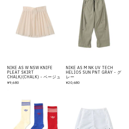
NIKE AS W NSW KNIFE
NIKE AS M NK UV TECH
PLEAT SKIRT
HELIOS SUN PNT GRAY - グ
CHALK/(CHALK) - ベージュ
レー
¥9,680
¥20,680