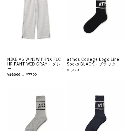
NIKE AS W NSW PHNX FLC
atmos College Logo Line
HR PANT WID GRAY - グレ
Socks BLACK - ブラック
ー
¥1,320
¥11000
→ ¥7700