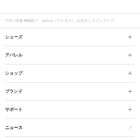
パンツ 伸縮性
Tシャツ 伸縮性
伸縮性 atmos pink
伸縮性 快適
ロングパンツ 伸縮性
インナー 伸縮性
TOP
快適 伸縮性 | atmos（アトモス） 公式オンラインストア
シューズ
アパレル
ショップ
ブランド
サポート
ニュース