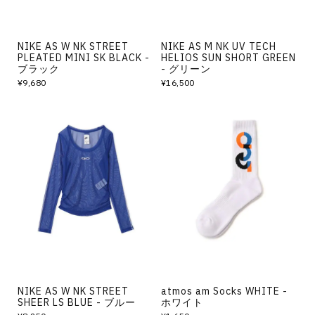
NIKE AS W NK STREET
NIKE AS M NK UV TECH
PLEATED MINI SK BLACK -
HELIOS SUN SHORT GREEN
ブラック
- グリーン
¥9,680
¥16,500
NIKE AS W NK STREET
atmos am Socks WHITE -
SHEER LS BLUE - ブルー
ホワイト