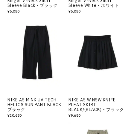
Ringer V-Neck Short
Ringer V-Neck Short
Sleeve Black - ブラック
Sleeve White - ホワイト
¥6,050
¥6,050
NIKE AS M NK UV TECH
NIKE AS W NSW KNIFE
HELIOS SUN PANT BLACK -
PLEAT SKIRT
ブラック
BLACK/(BLACK) - ブラック
¥20,680
¥9,680