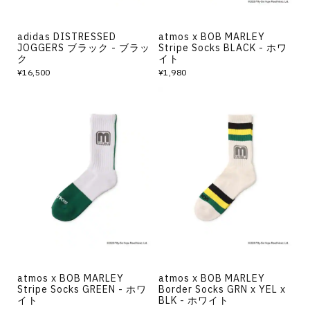
adidas DISTRESSED
atmos x BOB MARLEY
JOGGERS ブラック - ブラッ
Stripe Socks BLACK - ホワ
ク
イト
¥16,500
¥1,980
atmos x BOB MARLEY
atmos x BOB MARLEY
Stripe Socks GREEN - ホワ
Border Socks GRN x YEL x
イト
BLK - ホワイト