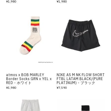
¥1,980
¥1,980
atmos x BOB MARLEY
NIKE AS M NK FLOW SHORT
Border Socks GRN x YEL x
FTBL LATAM BLACK/(PURE
RED - ホワイト
PLATINUM) - ブラック
¥1,980
¥7,590