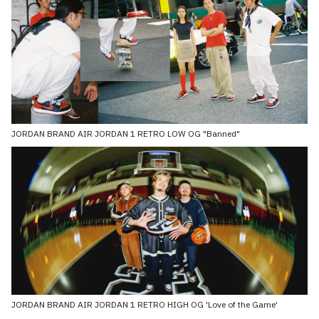
JORDAN BRAND AIR JORDAN 1 RETRO LOW OG "Banned"
JORDAN BRAND AIR JORDAN 1 RETRO HIGH OG 'Love of the Game'