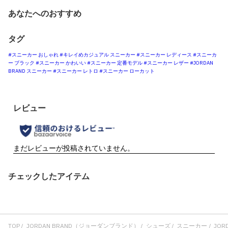
あなたへのおすすめ
タグ
#スニーカー おしゃれ
#キレイめカジュアル スニーカー
#スニーカー レディース
#スニーカ
ー ブラック
#スニーカー かわいい
#スニーカー 定番モデル
#スニーカー レザー
#JORDAN
BRAND スニーカー
#スニーカー レトロ
#スニーカー ローカット
チェックしたアイテム
TOP
JORDAN BRAND（ジョーダンブランド）
シューズ
スニーカー
JORD