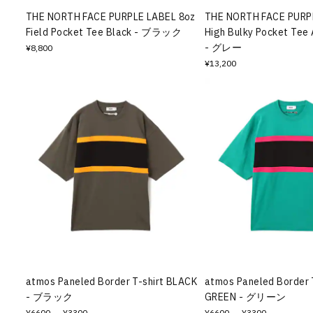
THE NORTH FACE PURPLE LABEL 8oz
THE NORTH FACE PURP
Field Pocket Tee Black - ブラック
High Bulky Pocket Tee 
- グレー
¥8,800
¥13,200
atmos Paneled Border T-shirt BLACK
atmos Paneled Border 
- ブラック
GREEN - グリーン
¥6600
→ ¥3300
¥6600
→ ¥3300