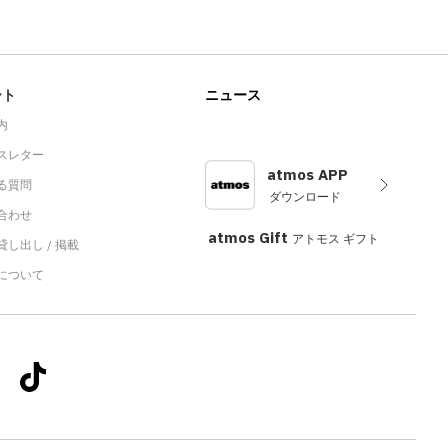
ート
ニュース
内
スレター
atmos APP
る質問
ダウンロード
合わせ
atmos Gift
アトモス ギフト
し出し / 掲載
sについて