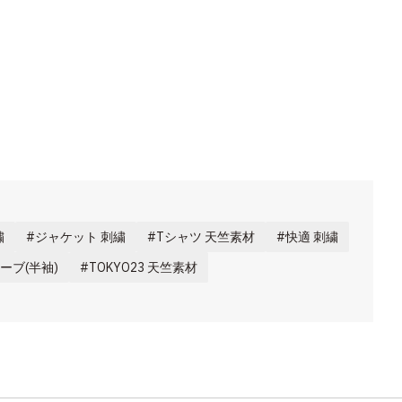
繍
ジャケット 刺繍
Tシャツ 天竺素材
快適 刺繍
ーブ(半袖)
TOKYO23 天竺素材