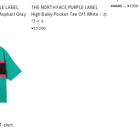
¥6600
→ ¥3300
LE LABEL
THE NORTH FACE PURPLE LABEL
Asphalt Gray
High Bulky Pocket Tee Off White - ホ
ワイト
¥13,200
T-shirt