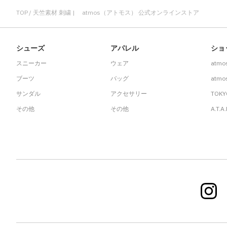
TOP
天竺素材 刺繍 | atmos（アトモス） 公式オンラインストア
シューズ
アパレル
ショ
スニーカー
ウェア
atmo
ブーツ
バッグ
atmos
サンダル
アクセサリー
TOKY
その他
その他
A.T.A