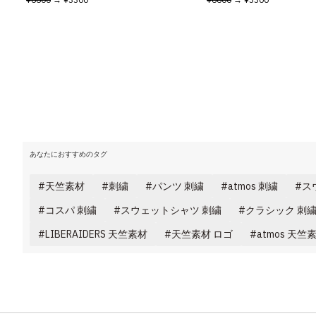
あなたにおすすめのタグ
天竺素材
刺繍
パンツ 刺繍
atmos 刺繍
ス
コスパ 刺繍
スウェットシャツ 刺繍
クラシック 刺
LIBERAIDERS 天竺素材
天竺素材 ロゴ
atmos 天竺