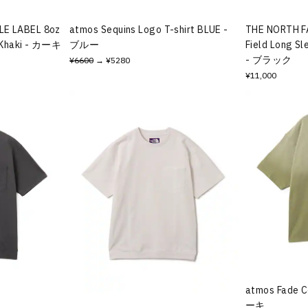
LE LABEL 8oz
atmos Sequins Logo T-shirt BLUE -
THE NORTH F
t Khaki - カーキ
ブルー
Field Long Sl
- ブラック
¥6600
→ ¥5280
¥11,000
atmos Fade C
ーキ