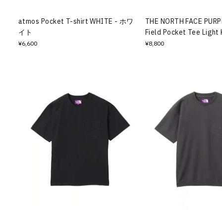
atmos Pocket T-shirt WHITE - ホワ
THE NORTH FACE PURP
イト
Field Pocket Tee Ligh
¥6,600
¥8,800