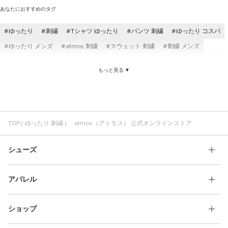
あなたにおすすめのタグ
ゆったり
刺繍
Tシャツ ゆったり
パンツ 刺繍
ゆったり コスパ
ゆったり メンズ
atmos 刺繍
スウェット 刺繍
刺繍 メンズ
ゆったり ショートスリーブ(半袖)
パンツ ゆったり
ロングパンツ 刺繍
もっと見る ▼
刺繍 Tシャツ
ジャケット 刺繍
ゆったり NIKE
ゆったり コットン素材
ゆったり 快適
ゆったり レディース
ゆったり ブラック
快適 刺繍
ジャケット ゆったり
スウェットシャツ 刺繍
TOP
ゆったり 刺繍 | atmos（アトモス） 公式オンラインストア
シューズ
アパレル
ショップ