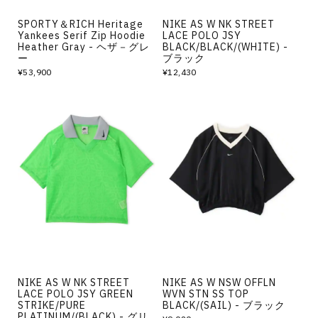
SPORTY＆RICH Heritage
NIKE AS W NK STREET
Yankees Serif Zip Hoodie
LACE POLO JSY
Heather Gray - ヘザ－グレ
BLACK/BLACK/(WHITE) -
ー
ブラック
¥53,900
¥12,430
NIKE AS W NK STREET
NIKE AS W NSW OFFLN
LACE POLO JSY GREEN
WVN STN SS TOP
STRIKE/PURE
BLACK/(SAIL) - ブラック
PLATINUM/(BLACK) - グリ