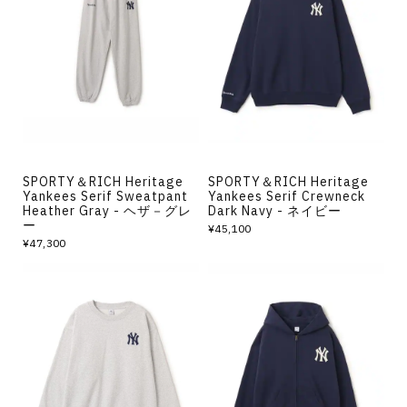
SPORTY＆RICH Heritage
SPORTY＆RICH Heritage
Yankees Serif Sweatpant
Yankees Serif Crewneck
Heather Gray - ヘザ－グレ
Dark Navy - ネイビー
ー
¥45,100
¥47,300