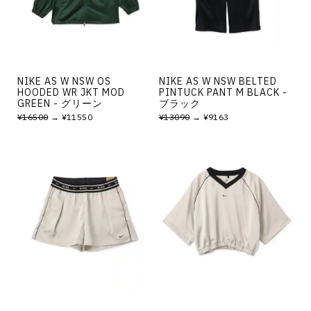
NIKE AS W NSW OS
NIKE AS W NSW BELTED
HOODED WR JKT MOD
PINTUCK PANT M BLACK -
GREEN - グリーン
ブラック
¥16500
→ ¥11550
¥13090
→ ¥9163