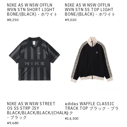
NIKE AS W NSW OFFLN
NIKE AS W NSW OFFLN
WVN STN SHORT LIGHT
WVN STN SS TOP LIGHT
BONE/(BLACK) - ホワイト
BONE/(BLACK) - ホワイト
¥8,250
¥9,020
NIKE AS W NSW STREET
adidas WAFFLE CLASSIC
OS SS STRP JSY
TRACK TOP ブラック - ブラ
BLACK/BLACK/BLACK/(CHALK)
ック
- ブラック
¥14,300
¥9,680