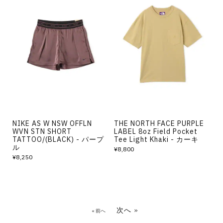
NIKE AS W NSW OFFLN
THE NORTH FACE PURPLE
WVN STN SHORT
LABEL 8oz Field Pocket
TATTOO/(BLACK) - パープ
Tee Light Khaki - カーキ
ル
¥8,800
¥8,250
次へ »
« 前へ