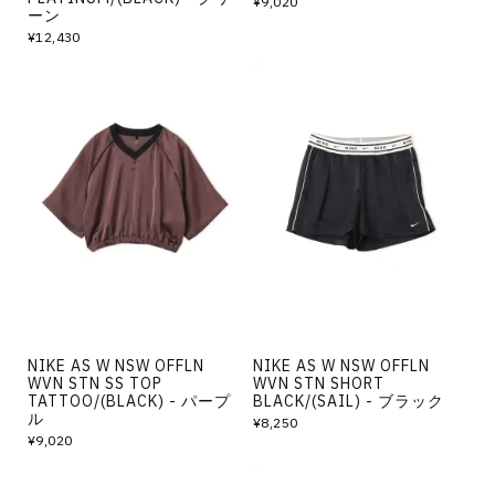
¥9,020
ーン
¥12,430
NIKE AS W NSW OFFLN
NIKE AS W NSW OFFLN
WVN STN SS TOP
WVN STN SHORT
TATTOO/(BLACK) - パープ
BLACK/(SAIL) - ブラック
ル
¥8,250
¥9,020