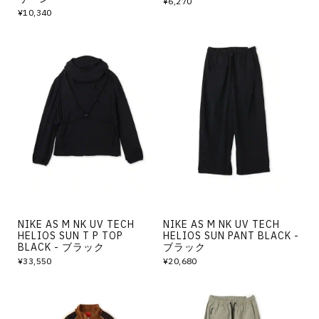
¥6,270
¥10,340
NIKE AS M NK UV TECH
NIKE AS M NK UV TECH
HELIOS SUN T P TOP
HELIOS SUN PANT BLACK -
BLACK - ブラック
ブラック
¥33,550
¥20,680