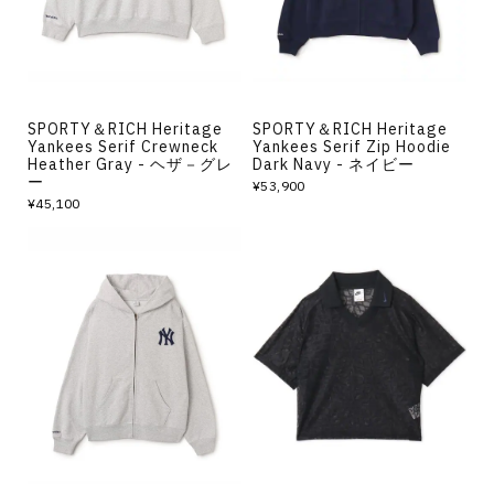
SPORTY＆RICH Heritage
SPORTY＆RICH Heritage
Yankees Serif Crewneck
Yankees Serif Zip Hoodie
Heather Gray - ヘザ－グレ
Dark Navy - ネイビー
ー
¥53,900
¥45,100