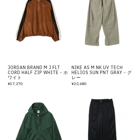
JORDAN BRAND M J FLT
NIKE AS M NK UV TECH
CORD HALF ZIP WHITE - ホ
HELIOS SUN PNT GRAY - グ
ワイト
レー
¥17,270
¥20,680