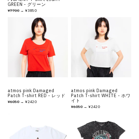
GREEN - グリーン
¥7700
→ ¥3850
atmos pink Damaged
atmos pink Damaged
Patch T-shirt RED - レッド
Patch T-shirt WHITE - ホワ
イト
¥6050
→ ¥2420
¥6050
→ ¥2420