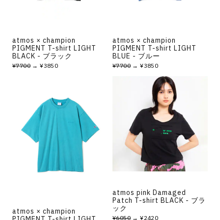
atmos × champion
atmos × champion
PIGMENT T-shirt LIGHT
PIGMENT T-shirt LIGHT
BLACK - ブラック
BLUE - ブルー
¥7700
→ ¥3850
¥7700
→ ¥3850
atmos pink Damaged
Patch T-shirt BLACK - ブラ
ック
atmos × champion
¥6050
→ ¥2420
PIGMENT T-shirt LIGHT