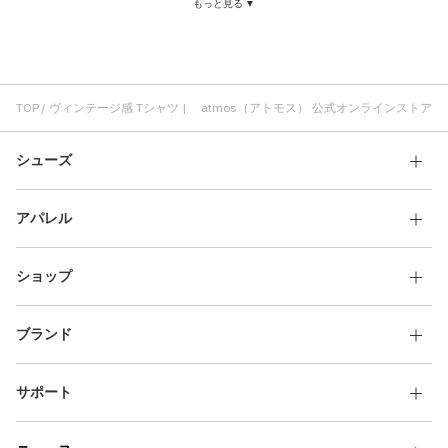
もっと見る ▼
コットン素材 Tシャツ
快適 Tシャツ
atmos pink Tシャツ
ロングスリーブ(長袖) Tシャツ
パンツ ヴィンテージ感
ロングパンツ ヴィンテージ感
ハーフパンツ ヴィンテージ感
atmos ヴィンテージ感
靴ひも ヴィンテージ感
透明 ヴィンテージ感
TOP
ヴィンテージ感 Tシャツ | atmos（アトモス） 公式オンラインストア
ローカット ヴィンテージ感
コットン素材 ヴィンテージ感
シューズ
チップ付き ヴィンテージ感
アパレル
ショップ
ブランド
サポート