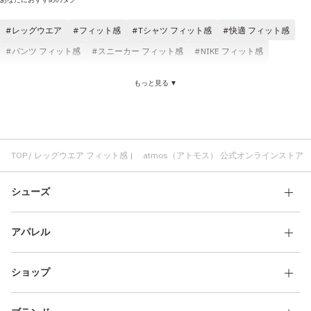
レッグウエア
フィット感
Tシャツ フィット感
快適 フィット感
パンツ フィット感
スニーカー フィット感
NIKE フィット感
フィット感 コスパ
ゆったり フィット感
メンズ フィット感
もっと見る ▼
フィット感 レディース
フィット感 トップス
サンダル フィット感
レッグウエア 快適
レッグウエア クッション性
レッグウエア コスパ
レッグウエア メンズ
レッグウエア ロゴ
レッグウエア atmos
レッグウエア 速乾
レッグウエア シンプル
レッグウエア 軽い
TOP
レッグウエア フィット感 | atmos（アトモス） 公式オンラインストア
シューズ
アパレル
ショップ