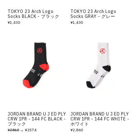
TOKYO 23 Arch Logo
TOKYO 23 Arch Logo
Socks BLACK - ブラック
Socks GRAY - グレー
¥1,430
¥1,430
JORDAN BRAND U J ED PLY
JORDAN BRAND U J ED PLY
CRW 1PR - 144 FC BLACK -
CRW 1PR - 144 FC WHITE -
ブラック
ホワイト
¥2860
→ ¥2574
¥2,860