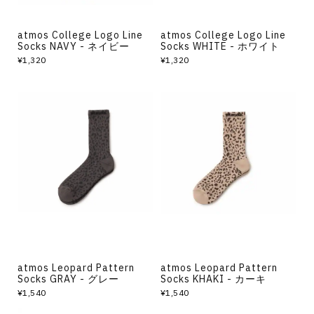
atmos College Logo Line
atmos College Logo Line
Socks NAVY - ネイビー
Socks WHITE - ホワイト
¥1,320
¥1,320
atmos Leopard Pattern
atmos Leopard Pattern
Socks GRAY - グレー
Socks KHAKI - カーキ
¥1,540
¥1,540