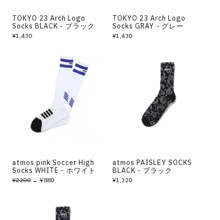
TOKYO 23 Arch Logo
TOKYO 23 Arch Logo
Socks BLACK - ブラック
Socks GRAY - グレー
¥1,430
¥1,430
atmos pink Soccer High
atmos PAISLEY SOCKS
Socks WHITE - ホワイト
BLACK - ブラック
¥2200
→ ¥880
¥1,320