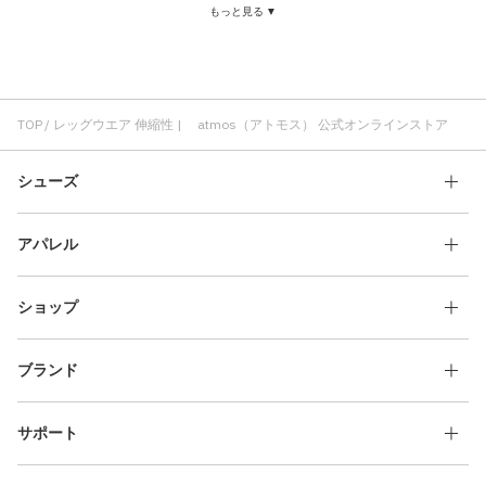
もっと見る ▼
伸縮性 ロゴ
伸縮性 NIKE
レッグウエア 快適
レッグウエア クッション性
レッグウエア コスパ
レッグウエア メンズ
レッグウエア ロゴ
レッグウエア atmos
レッグウエア 速乾
レッグウエア フィット感
レッグウエア シンプル
TOP
レッグウエア 伸縮性 | atmos（アトモス） 公式オンラインストア
シューズ
アパレル
ショップ
ブランド
サポート