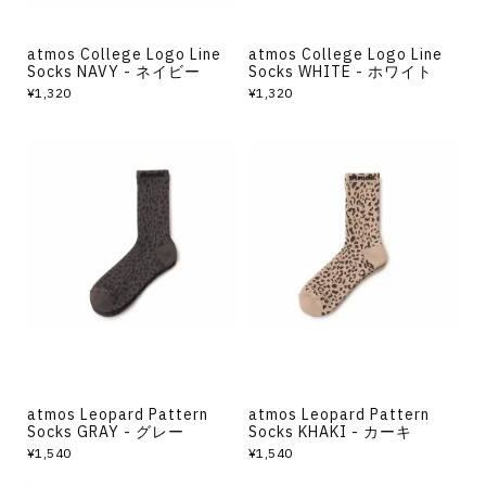
atmos College Logo Line
atmos College Logo Line
Socks NAVY - ネイビー
Socks WHITE - ホワイト
¥1,320
¥1,320
atmos Leopard Pattern
atmos Leopard Pattern
Socks GRAY - グレー
Socks KHAKI - カーキ
¥1,540
¥1,540