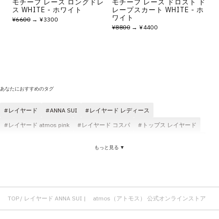
モチーフ レース ロングドレ
モチーフ レース ドロスト ド
ス WHITE - ホワイト
レープスカート WHITE - ホ
ワイト
¥6600
→ ¥3300
¥8800
→ ¥4400
あなたにおすすめのタグ
レイヤード
ANNA SUI
レイヤード レディース
レイヤード atmos pink
レイヤード コスパ
トップス レイヤード
レイヤード atmos
レイヤード スカート
タンクトップ レイヤード
もっと見る ▼
レイヤード ニット
レイヤード ブラック
ANNA SUI スカート
スニーカー レイヤード
インナー レイヤード
ミニスカート ANNA SUI
ANNA SUI ワンピース
ロングワンピース ANNA SUI
TOP
レイヤード ANNA SUI | atmos（アトモス） 公式オンラインストア