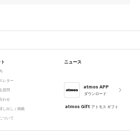
ート
ニュース
内
スレター
atmos APP
る質問
ダウンロード
合わせ
atmos Gift
アトモス ギフト
し出し / 掲載
sについて