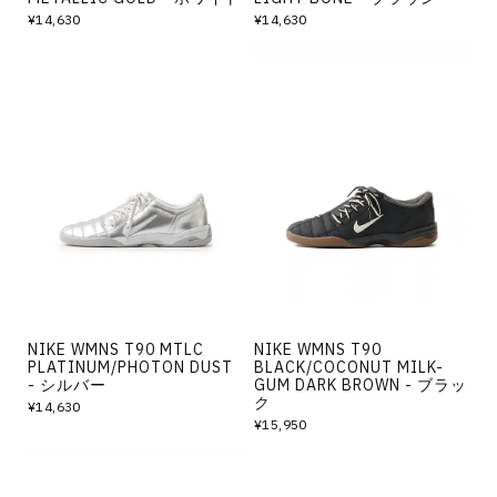
¥14,630
¥14,630
NIKE WMNS T90 MTLC
NIKE WMNS T90
PLATINUM/PHOTON DUST
BLACK/COCONUT MILK-
- シルバー
GUM DARK BROWN - ブラッ
ク
¥14,630
¥15,950