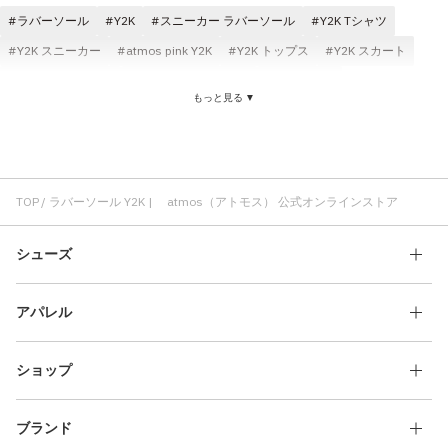
ラバーソール
Y2K
スニーカー ラバーソール
Y2K Tシャツ
Y2K スニーカー
atmos pink Y2K
Y2K トップス
Y2K スカート
Y2K タンクトップ
耐久性 ラバーソール
肌見せ Y2K
もっと見る ▼
Y2K レディース
Y2K パンツ
コンパクト Y2K
バイカラー Y2K
ラバーソール レディース
ブーツ ラバーソール
サンダル ラバーソール
レインブーツ ラバーソール
ミュール ラバーソール
TOP
ラバーソール Y2K | atmos（アトモス） 公式オンラインストア
シューズ
アパレル
ショップ
ブランド