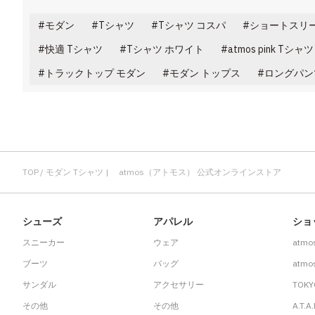
モダン
Tシャツ
Tシャツ コスパ
ショートスリー
快適 Tシャツ
Tシャツ ホワイト
atmos pink Tシャツ
トラックトップ モダン
モダン トップス
ロングパン
TOP
モダン Tシャツ | atmos（アトモス） 公式オンラインストア
シューズ
アパレル
ショ
スニーカー
ウェア
atmo
ブーツ
バッグ
atmos
サンダル
アクセサリー
TOKY
その他
その他
A.T.A