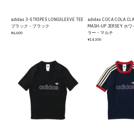
adidas 3-STRIPES LONGSLEEVE TEE
adidas COCA COLA CL
ブラック - ブラック
MASH-UP JERSEY 
ラー - マルチ
¥6,600
¥14,300