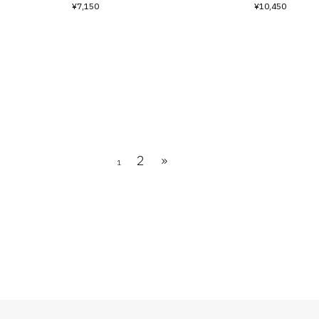
¥7,150
¥10,450
2
»
1