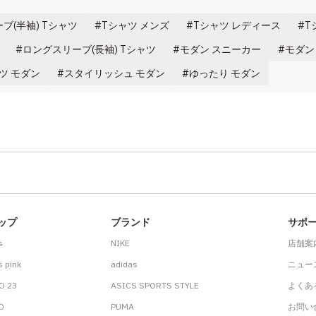
ブ(半袖) Tシャツ
Tシャツ メンズ
Tシャツ レディース
T
ロングスリーブ(長袖) Tシャツ
モダン スニーカー
モダン
ツ モダン
スタイリッシュ モダン
ゆったり モダン
ップ
ブランド
サポ
s
NIKE
店舗案
 pink
adidas
ニュー
O 23
ASICS SPORTS STYLE
よくあ
.D
PUMA
お問い