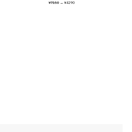
¥7150
→ ¥4290