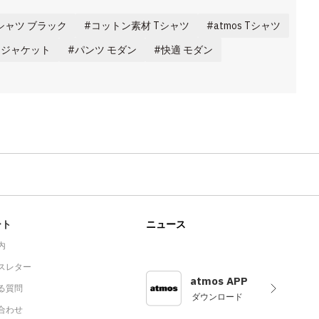
シャツ ブラック
コットン素材 Tシャツ
atmos Tシャツ
 ジャケット
パンツ モダン
快適 モダン
ート
ニュース
内
スレター
atmos APP
る質問
ダウンロード
合わせ