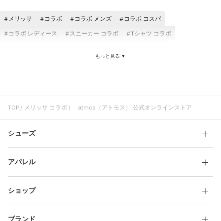
その他
メリッサ
コラボ
コラボ メンズ
コラボ コスパ
すべてのウェア
コラボ レディース
スニーカー コラボ
Tシャツ コラボ
atmos コラボ
コラボ atmos pink
ブラック コラボ
もっと見る ▼
コラボ ショートスリーブ(半袖)
コラボ パンツ
コラボ ロゴ
TOP
メリッサ コラボ | atmos（アトモス） 公式オンラインストア
シューズ
アパレル
ショップ
ブランド