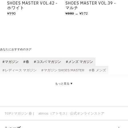
SHOES MASTER VOL.42 -
SHOES MASTER VOL.39 -
ホワイト
マルチ
¥990
¥880
→ ¥572
あなたにおすすめのタグ
マガジン
春
コスパ マガジン
メンズ マガジン
レディース マガジン
マガジン SHOES MASTER
春 メンズ
マガジン マルチカラー
春 ワンピース
カーディガン 春
トップス 春
もっと見る ▼
サンダル 春
春 レディース
ロングワンピース 春
春 雑誌
レイヤード 春
春 ミニ
マガジン 夏
TOP
マガジン 春 | atmos（アトモス） 公式オンラインストア