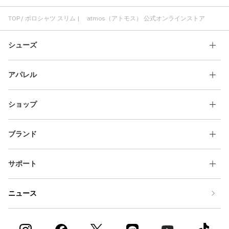
スリム フィット感
スリム トップス
快適 スリム
adidas スリム
スリム ショートスリーブ(半袖)
洗練 スリム
TOP
ポロシャツ スリム | atmos（アトモス） 公式オンラインストア
シューズ
アパレル
ショップ
ブランド
サポート
ニュース