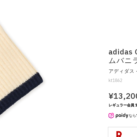
adidas
ムバニ
アディダス 
kt1862
¥13,20
レギュラー会員 1
なら