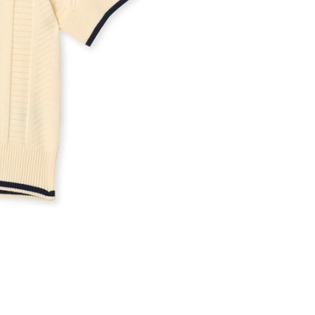
※ 店舗在
内いたしか
※ 店舗へ
※ 価格表
が生じる場