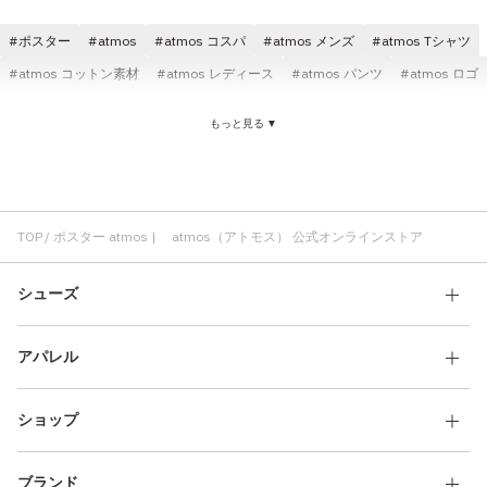
その他
ポスター
atmos
atmos コスパ
atmos メンズ
atmos Tシャツ
すべてのウェア
atmos コットン素材
atmos レディース
atmos パンツ
atmos ロゴ
atmos ブラック
atmos ショートスリーブ(半袖)
atmos ニット
もっと見る ▼
atmos 刺繍
TOP
ポスター atmos | atmos（アトモス） 公式オンラインストア
シューズ
アパレル
ショップ
ブランド