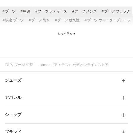
その他
ブーツ
中綿
ブーツ レディース
ブーツ メンズ
ブーツ ブラック
すべてのウェア
快適 ブーツ
ブーツ 防水
ブーツ 耐久性
ブーツ ウォータープルーフ
ブーツ Clarks
ブーツ スウェード
ブーツ 軽い
ブーツ クッション性
もっと見る ▼
ジャケット 中綿
中綿 アウター
中綿 メンズ
2WAY 中綿
中綿 刺繍
中綿 サンダル
TOKYO23 中綿
保温 中綿
Dickies 中綿
TOP
ブーツ 中綿 | atmos（アトモス） 公式オンラインストア
シューズ
アパレル
ショップ
ブランド